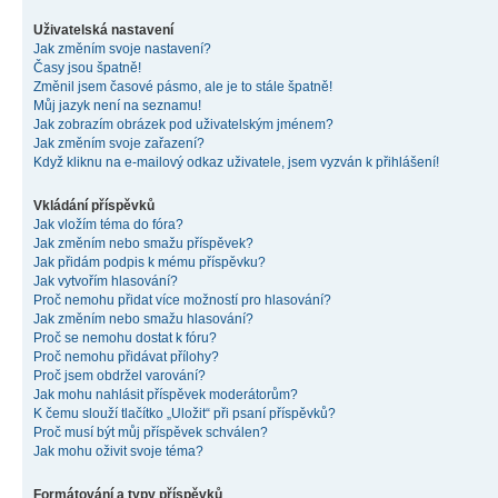
Uživatelská nastavení
Jak změním svoje nastavení?
Časy jsou špatně!
Změnil jsem časové pásmo, ale je to stále špatně!
Můj jazyk není na seznamu!
Jak zobrazím obrázek pod uživatelským jménem?
Jak změním svoje zařazení?
Když kliknu na e-mailový odkaz uživatele, jsem vyzván k přihlášení!
Vkládání příspěvků
Jak vložím téma do fóra?
Jak změním nebo smažu příspěvek?
Jak přidám podpis k mému příspěvku?
Jak vytvořím hlasování?
Proč nemohu přidat více možností pro hlasování?
Jak změním nebo smažu hlasování?
Proč se nemohu dostat k fóru?
Proč nemohu přidávat přílohy?
Proč jsem obdržel varování?
Jak mohu nahlásit příspěvek moderátorům?
K čemu slouží tlačítko „Uložit“ při psaní příspěvků?
Proč musí být můj příspěvek schválen?
Jak mohu oživit svoje téma?
Formátování a typy příspěvků