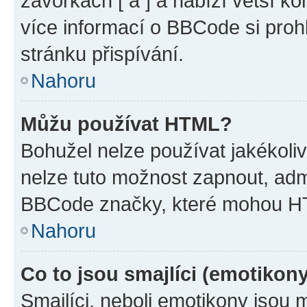
závorkách [ a ] a nabízí větší ko
více informací o BBCode si proh
stránku přispívání.
Nahoru
Můžu používat HTML?
Bohužel nelze používat jakékoli
nelze tuto možnost zapnout, adm
BBCode značky, které mohou HT
Nahoru
Co to jsou smajlíci (emotikon
Smajlíci, neboli emotikony jsou 