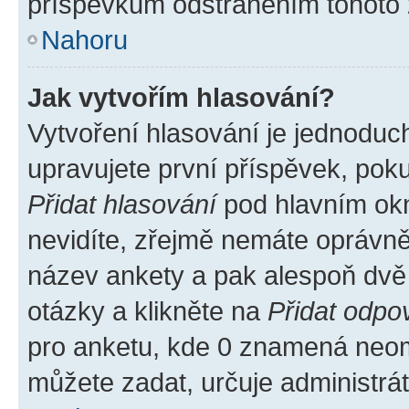
příspěvkům odstraněním tohoto z
Nahoru
Jak vytvořím hlasování?
Vytvoření hlasování je jednoduc
upravujete první příspěvek, poku
Přidat hlasování
pod hlavním okn
nevidíte, zřejmě nemáte oprávněn
název ankety a pak alespoň dvě
otázky a klikněte na
Přidat odpo
pro anketu, kde 0 znamená neom
můžete zadat, určuje administrá