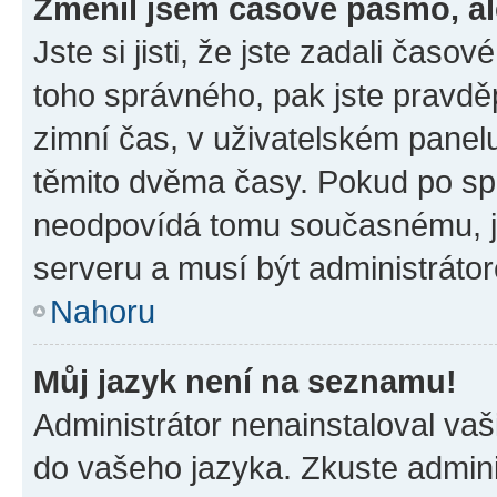
Změnil jsem časové pásmo, ale
Jste si jisti, že jste zadali časo
toho správného, pak jste pravdě
zimní čas, v uživatelském pane
těmito dvěma časy. Pokud po s
neodpovídá tomu současnému, j
serveru a musí být administráto
Nahoru
Můj jazyk není na seznamu!
Administrátor nenainstaloval vaši
do vašeho jazyka. Zkuste admini