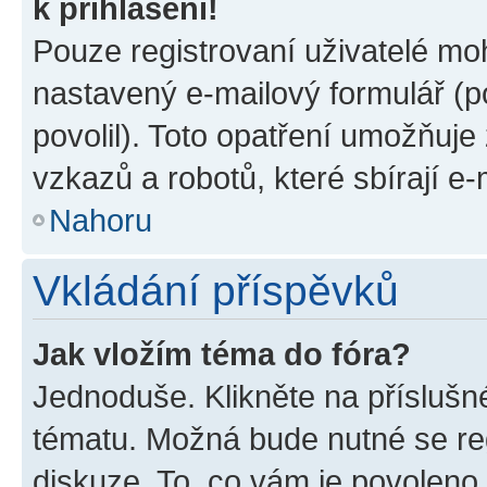
k přihlášení!
Pouze registrovaní uživatelé moh
nastavený e-mailový formulář (p
povolil). Toto opatření umožňuj
vzkazů a robotů, které sbírají e
Nahoru
Vkládání příspěvků
Jak vložím téma do fóra?
Jednoduše. Klikněte na příslušn
tématu. Možná bude nutné se reg
diskuze. To, co vám je povoleno