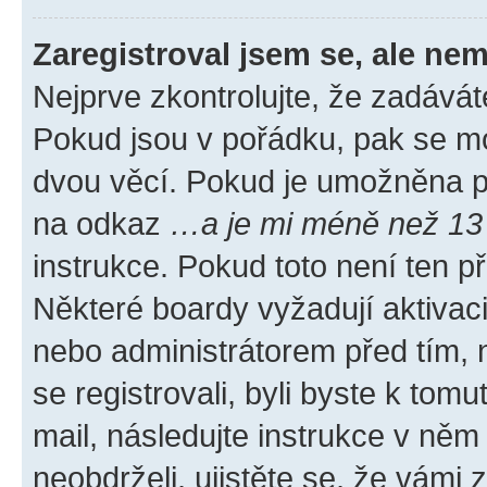
Zaregistroval jsem se, ale nem
Nejprve zkontrolujte, že zadávát
Pokud jsou v pořádku, pak se mo
dvou věcí. Pokud je umožněna pod
na odkaz
…a je mi méně než 13 
instrukce. Pokud toto není ten p
Některé boardy vyžadují aktivac
nebo administrátorem před tím, n
se registrovali, byli byste k tom
mail, následujte instrukce v něm
neobdrželi, ujistěte se, že vámi