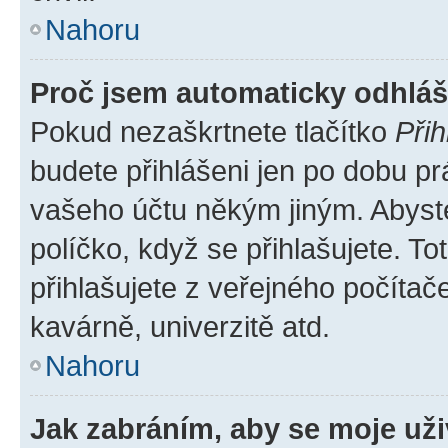
Nahoru
Proč jsem automaticky odhlá
Pokud nezaškrtnete tlačítko
Přih
budete přihlášeni jen po dobu pr
vašeho účtu někým jiným. Abyste 
políčko, když se přihlašujete. 
přihlašujete z veřejného počítač
kavárně, univerzitě atd.
Nahoru
Jak zabráním, aby se moje už