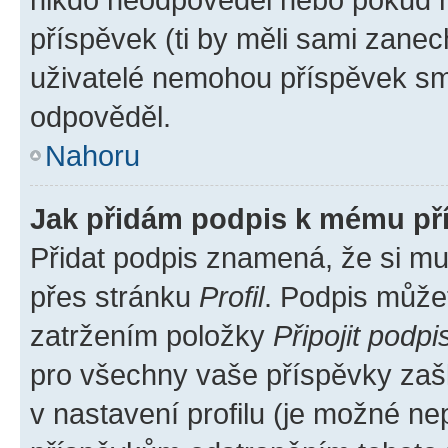
příspěvek (ti by měli sami zanec
uživatelé nemohou příspěvek sma
odpověděl.
Nahoru
Jak přidám podpis k mému př
Přidat podpis znamená, že si mus
přes stránku
Profil
. Podpis může
zatržením položky
Připojit podpi
pro všechny vaše příspěvky zašk
v nastavení profilu (je možné n