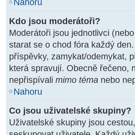
Nahoru
Kdo jsou moderátoři?
Moderátoři jsou jednotlivci (nebo 
starat se o chod fóra každý den
příspěvky, zamykat/odemykat, p
která spravují. Obecně řečeno, m
nepřispívali
mimo téma
nebo nepř
Nahoru
Co jsou uživatelské skupiny?
Uživatelské skupiny jsou cestou
seskupovat uživatele. Každý uživ