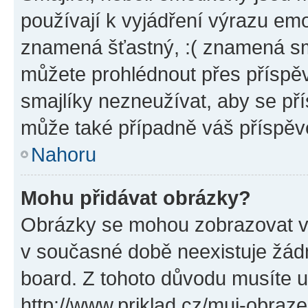
používají k vyjádření výrazu emo
znamená šťastný, :( znamená sm
můžete prohlédnout přes příspěv
smajlíky nezneužívat, aby se př
může také případně váš příspěv
Nahoru
Mohu přidávat obrázky?
Obrázky se mohou zobrazovat ve
v současné době neexistuje žád
board. Z tohoto důvodu musíte u
http://www.priklad.cz/muj-obraz