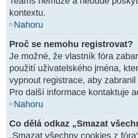
Teams nemůže a nebude poskyto
kontextu.
Nahoru
Proč se nemohu registrovat?
Je možné, že vlastník fóra zaba
použití uživatelského jména, které
vypnout registrace, aby zabrani
Pro další informace kontaktuje ad
Nahoru
Co dělá odkaz „Smazat všechn
„Smazat všechny cookies z fóra“