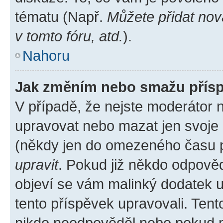
tématu (Např.
Můžete přidat nov
v tomto fóru, atd.
).
Nahoru
Jak změním nebo smažu přís
V případě, že nejste moderátor 
upravovat nebo mazat jen svoje 
(někdy jen do omezeného času po
upravit
. Pokud již někdo odpověd
objeví se vám malinký dodatek u 
tento příspěvek upravovali. Ten
nikdo neodpověděl nebo pokud mo