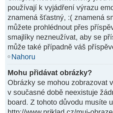
používají k vyjádření výrazu emo
znamená šťastný, :( znamená sm
můžete prohlédnout přes příspěv
smajlíky nezneužívat, aby se př
může také případně váš příspěv
Nahoru
Mohu přidávat obrázky?
Obrázky se mohou zobrazovat ve
v současné době neexistuje žád
board. Z tohoto důvodu musíte u
http://www.priklad.cz/muj-obraz