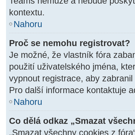
Teams nemůže a nebude poskyto
kontextu.
Nahoru
Proč se nemohu registrovat?
Je možné, že vlastník fóra zaba
použití uživatelského jména, které
vypnout registrace, aby zabrani
Pro další informace kontaktuje ad
Nahoru
Co dělá odkaz „Smazat všechn
„Smazat všechny cookies z fóra“