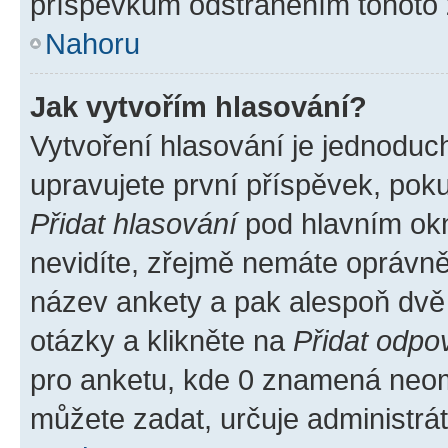
příspěvkům odstraněním tohoto z
Nahoru
Jak vytvořím hlasování?
Vytvoření hlasování je jednoduc
upravujete první příspěvek, poku
Přidat hlasování
pod hlavním okn
nevidíte, zřejmě nemáte oprávněn
název ankety a pak alespoň dvě
otázky a klikněte na
Přidat odpo
pro anketu, kde 0 znamená neom
můžete zadat, určuje administrá