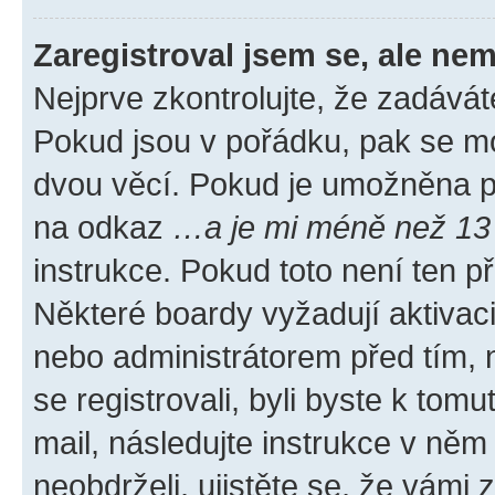
Zaregistroval jsem se, ale nem
Nejprve zkontrolujte, že zadávát
Pokud jsou v pořádku, pak se mo
dvou věcí. Pokud je umožněna pod
na odkaz
…a je mi méně než 13 
instrukce. Pokud toto není ten p
Některé boardy vyžadují aktivac
nebo administrátorem před tím, n
se registrovali, byli byste k tom
mail, následujte instrukce v něm
neobdrželi, ujistěte se, že vámi