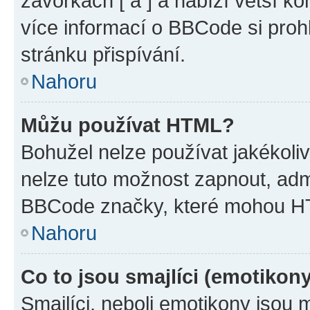
závorkách [ a ] a nabízí větší ko
více informací o BBCode si proh
stránku přispívání.
Nahoru
Můžu používat HTML?
Bohužel nelze používat jakékoli
nelze tuto možnost zapnout, adm
BBCode značky, které mohou HT
Nahoru
Co to jsou smajlíci (emotikon
Smajlíci, neboli emotikony jsou 