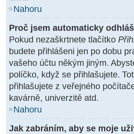
Nahoru
Proč jsem automaticky odhlá
Pokud nezaškrtnete tlačítko
Přih
budete přihlášeni jen po dobu pr
vašeho účtu někým jiným. Abyste 
políčko, když se přihlašujete. 
přihlašujete z veřejného počítač
kavárně, univerzitě atd.
Nahoru
Jak zabráním, aby se moje už