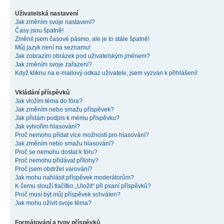
Uživatelská nastavení
Jak změním svoje nastavení?
Časy jsou špatně!
Změnil jsem časové pásmo, ale je to stále špatně!
Můj jazyk není na seznamu!
Jak zobrazím obrázek pod uživatelským jménem?
Jak změním svoje zařazení?
Když kliknu na e-mailový odkaz uživatele, jsem vyzván k přihlášení!
Vkládání příspěvků
Jak vložím téma do fóra?
Jak změním nebo smažu příspěvek?
Jak přidám podpis k mému příspěvku?
Jak vytvořím hlasování?
Proč nemohu přidat více možností pro hlasování?
Jak změním nebo smažu hlasování?
Proč se nemohu dostat k fóru?
Proč nemohu přidávat přílohy?
Proč jsem obdržel varování?
Jak mohu nahlásit příspěvek moderátorům?
K čemu slouží tlačítko „Uložit“ při psaní příspěvků?
Proč musí být můj příspěvek schválen?
Jak mohu oživit svoje téma?
Formátování a typy příspěvků