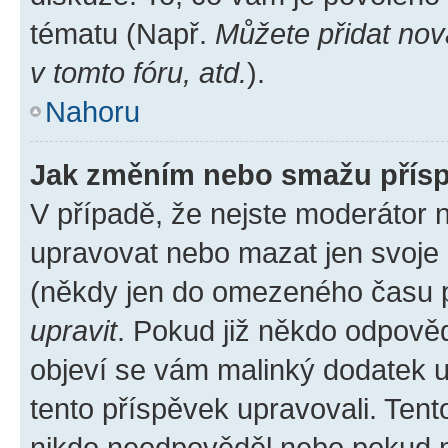
tématu (Např.
Můžete přidat nov
v tomto fóru, atd.
).
Nahoru
Jak změním nebo smažu přís
V případě, že nejste moderátor 
upravovat nebo mazat jen svoje 
(někdy jen do omezeného času po
upravit
. Pokud již někdo odpověd
objeví se vám malinký dodatek u 
tento příspěvek upravovali. Ten
nikdo neodpověděl nebo pokud mo