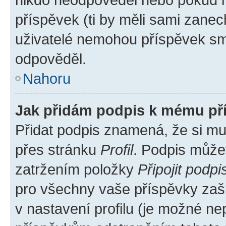
příspěvek (ti by měli sami zanec
uživatelé nemohou příspěvek sma
odpověděl.
Nahoru
Jak přidám podpis k mému př
Přidat podpis znamená, že si mus
přes stránku
Profil
. Podpis může
zatržením položky
Připojit podpi
pro všechny vaše příspěvky zašk
v nastavení profilu (je možné n