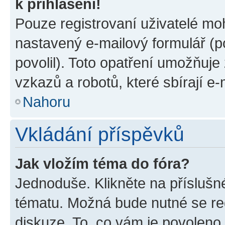
k přihlášení!
Pouze registrovaní uživatelé moh
nastavený e-mailový formulář (p
povolil). Toto opatření umožňuj
vzkazů a robotů, které sbírají e
Nahoru
Vkládání příspěvků
Jak vložím téma do fóra?
Jednoduše. Klikněte na příslušn
tématu. Možná bude nutné se reg
diskuze. To, co vám je povoleno