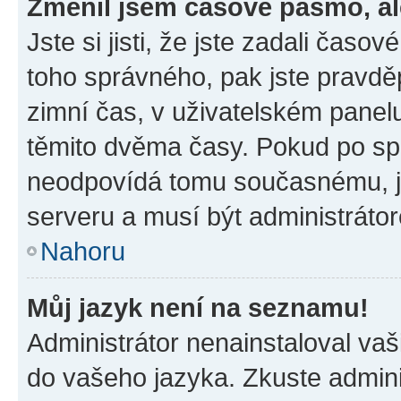
Změnil jsem časové pásmo, ale
Jste si jisti, že jste zadali časo
toho správného, pak jste pravdě
zimní čas, v uživatelském pane
těmito dvěma časy. Pokud po s
neodpovídá tomu současnému, j
serveru a musí být administráto
Nahoru
Můj jazyk není na seznamu!
Administrátor nenainstaloval vaši
do vašeho jazyka. Zkuste admini