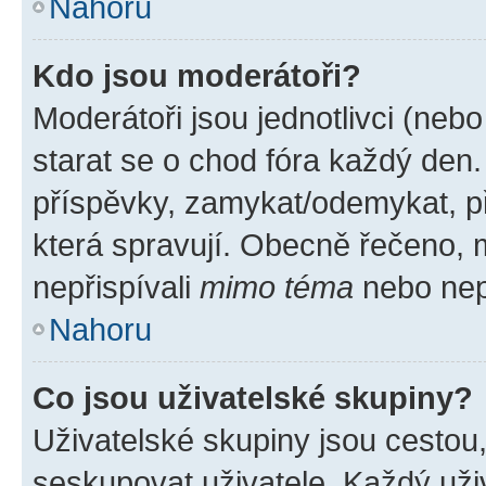
Nahoru
Kdo jsou moderátoři?
Moderátoři jsou jednotlivci (nebo 
starat se o chod fóra každý den
příspěvky, zamykat/odemykat, p
která spravují. Obecně řečeno, m
nepřispívali
mimo téma
nebo nepř
Nahoru
Co jsou uživatelské skupiny?
Uživatelské skupiny jsou cestou
seskupovat uživatele. Každý uživ