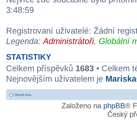
3:48:59
Registrovaní uživatelé: Žádní regis
Legenda:
Administrátoři
,
Globální 
STATISTIKY
Celkem příspěvků
1683
• Celkem 
Nejnovějším uživatelem je
Marisk
Obsah fóra
Založeno na
phpBB
® F
Český př