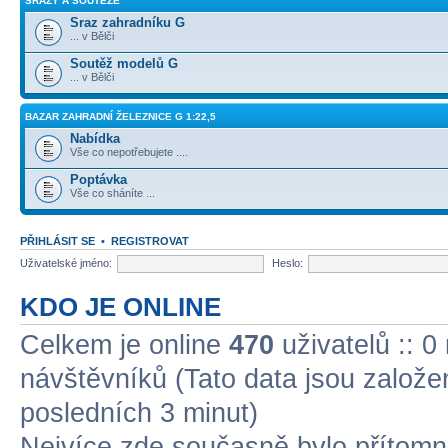
SRAZY A SOUTĚŽE
Sraz zahradníku G
... v Bělči
Soutěž modelů G
... v Bělči
BAZAR ZAHRADNÍ ŽELEZNICE G 1:22,5
Nabídka
Vše co nepotřebujete ....
Poptávka
Vše co sháníte ...
PŘIHLÁSIT SE
•
REGISTROVAT
Uživatelské jméno:
Heslo:
KDO JE ONLINE
Celkem je online
470
uživatelů :: 0
návštěvníků (Tato data jsou založena
posledních 3 minut)
Nejvíce zde současně bylo přítom