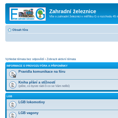
Zahradní železnice
Vše o zahradní železnici v měřítku G o rozchodu 45
Obsah fóra
Vyhledat témata bez odpovědí
•
Zobrazit aktivní témata
INFORMACE O PROVOZU FÓRA A PŘIPOMÍNKY
Pravidla komunikace na fóru
Kniha přání a stížností
(pište, co byste rádi či co se Vám nelíbí)
LGB
LGB lokomotivy
LGB vagony