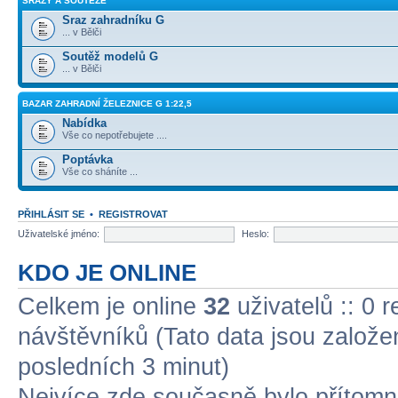
SRAZY A SOUTĚŽE
Sraz zahradníku G
... v Bělči
Soutěž modelů G
... v Bělči
BAZAR ZAHRADNÍ ŽELEZNICE G 1:22,5
Nabídka
Vše co nepotřebujete ....
Poptávka
Vše co sháníte ...
PŘIHLÁSIT SE
•
REGISTROVAT
Uživatelské jméno:
Heslo:
KDO JE ONLINE
Celkem je online
32
uživatelů :: 0 
návštěvníků (Tato data jsou založena
posledních 3 minut)
Nejvíce zde současně bylo přítom