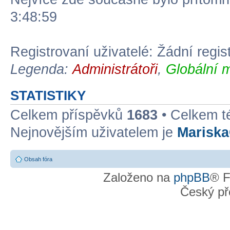
3:48:59
Registrovaní uživatelé: Žádní regis
Legenda:
Administrátoři
,
Globální 
STATISTIKY
Celkem příspěvků
1683
• Celkem 
Nejnovějším uživatelem je
Marisk
Obsah fóra
Založeno na
phpBB
® F
Český př