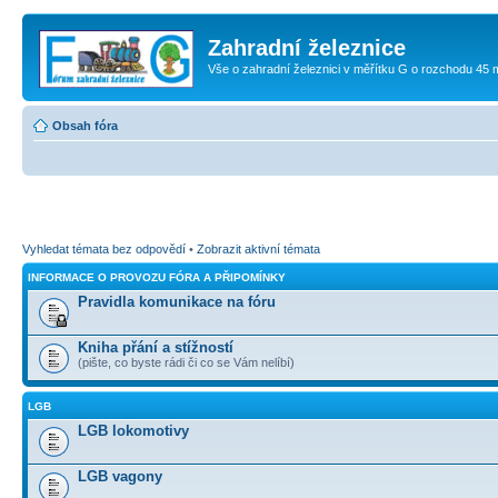
Zahradní železnice
Vše o zahradní železnici v měřítku G o rozchodu 45
Obsah fóra
Vyhledat témata bez odpovědí
•
Zobrazit aktivní témata
INFORMACE O PROVOZU FÓRA A PŘIPOMÍNKY
Pravidla komunikace na fóru
Kniha přání a stížností
(pište, co byste rádi či co se Vám nelíbí)
LGB
LGB lokomotivy
LGB vagony