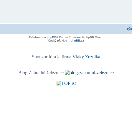
Tý
Založeno na
phpBB
® Forum Software © phpBB Group
Český překlad –
phpBB.cz
Sponzor fóra je firma
Vlaky Zezulka
Blog Zahradní železnice