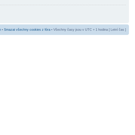
m
•
Smazat všechny cookies z fóra
• Všechny časy jsou v UTC + 1 hodina [ Letní čas ]