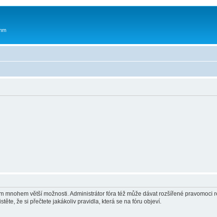
 mm
vám mnohem větší možnosti. Administrátor fóra též může dávat rozšířené pravomoci re
ěte, že si přečtete jakákoliv pravidla, která se na fóru objeví.