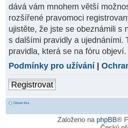
dává vám mnohem větší možnosti
rozšířené pravomoci registrovan
ujistěte, že jste se obeznámili s
s dalšími pravidly a ujednáními. T
pravidla, která se na fóru objeví.
Podmínky pro užívání
|
Ochra
Registrovat
Obsah fóra
Založeno na
phpBB
® F
Český př