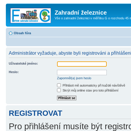
Zahradní železnice
Vše o zahradní železnici v měřítku G o rozchodu 45
Obsah fóra
Administrátor vyžaduje, abyste byli registrováni a přihlášen
Uživatelské jméno:
Heslo:
Zapomněl(a) jsem heslo
Přihlásit mě automaticky při každé návštěvě
Skrýt můj online stav pro toto přihlášení
REGISTROVAT
Pro přihlášení musíte být registr