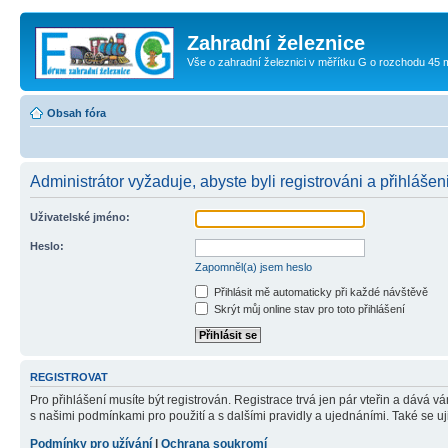
Zahradní železnice
Vše o zahradní železnici v měřítku G o rozchodu 45
Obsah fóra
Administrátor vyžaduje, abyste byli registrováni a přihlášeni
Uživatelské jméno:
Heslo:
Zapomněl(a) jsem heslo
Přihlásit mě automaticky při každé návštěvě
Skrýt můj online stav pro toto přihlášení
REGISTROVAT
Pro přihlášení musíte být registrován. Registrace trvá jen pár vteřin a dává 
s našimi podmínkami pro použití a s dalšími pravidly a ujednáními. Také se ujist
Podmínky pro užívání
|
Ochrana soukromí