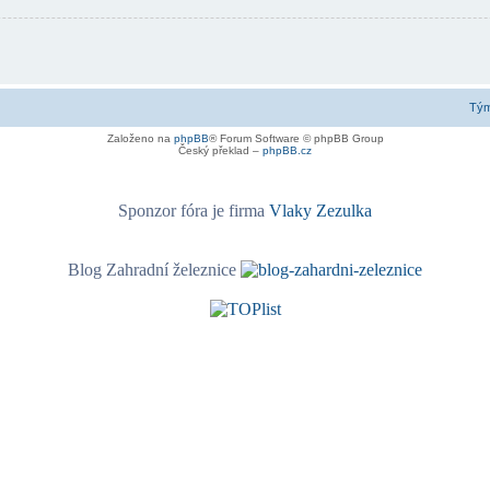
Tý
Založeno na
phpBB
® Forum Software © phpBB Group
Český překlad –
phpBB.cz
Sponzor fóra je firma
Vlaky Zezulka
Blog Zahradní železnice