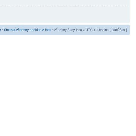
m
•
Smazat všechny cookies z fóra
• Všechny časy jsou v UTC + 1 hodina [ Letní čas ]