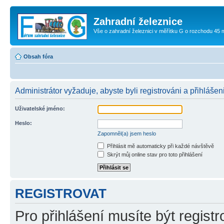
Zahradní železnice
Vše o zahradní železnici v měřítku G o rozchodu 45
Obsah fóra
Administrátor vyžaduje, abyste byli registrováni a přihlášeni
Uživatelské jméno:
Heslo:
Zapomněl(a) jsem heslo
Přihlásit mě automaticky při každé návštěvě
Skrýt můj online stav pro toto přihlášení
REGISTROVAT
Pro přihlášení musíte být registr