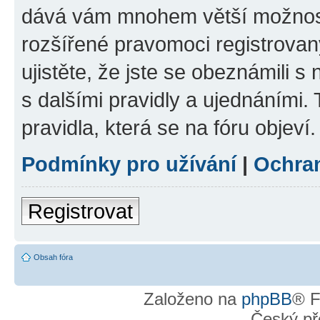
dává vám mnohem větší možnosti
rozšířené pravomoci registrovan
ujistěte, že jste se obeznámili s
s dalšími pravidly a ujednáními. T
pravidla, která se na fóru objeví.
Podmínky pro užívání
|
Ochra
Registrovat
Obsah fóra
Založeno na
phpBB
® F
Český př