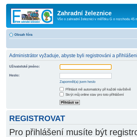
Zahradní železnice
Vše o zahradní železnici v měřítku G o rozchodu 45
Obsah fóra
Administrátor vyžaduje, abyste byli registrováni a přihlášeni
Uživatelské jméno:
Heslo:
Zapomněl(a) jsem heslo
Přihlásit mě automaticky při každé návštěvě
Skrýt můj online stav pro toto přihlášení
REGISTROVAT
Pro přihlášení musíte být registr