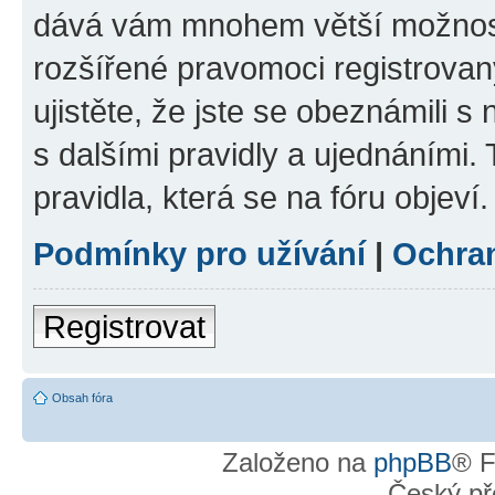
dává vám mnohem větší možnosti
rozšířené pravomoci registrovan
ujistěte, že jste se obeznámili s
s dalšími pravidly a ujednáními. T
pravidla, která se na fóru objeví.
Podmínky pro užívání
|
Ochra
Registrovat
Obsah fóra
Založeno na
phpBB
® F
Český př