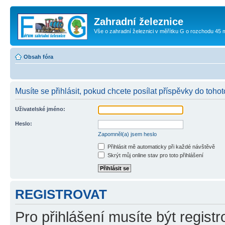
Zahradní železnice
Vše o zahradní železnici v měřítku G o rozchodu 45
Obsah fóra
Musíte se přihlásit, pokud chcete posílat příspěvky do tohoto
Uživatelské jméno:
Heslo:
Zapomněl(a) jsem heslo
Přihlásit mě automaticky při každé návštěvě
Skrýt můj online stav pro toto přihlášení
REGISTROVAT
Pro přihlášení musíte být registr