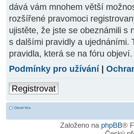
dává vám mnohem větší možnosti
rozšířené pravomoci registrovan
ujistěte, že jste se obeznámili s
s dalšími pravidly a ujednáními. T
pravidla, která se na fóru objeví.
Podmínky pro užívání
|
Ochra
Registrovat
Obsah fóra
Založeno na
phpBB
® F
Český př