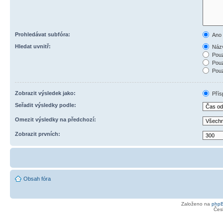
Prohledávat subfóra:
Ano
Hledat uvnitř:
Názv
Pouz
Pouz
Pouz
Zobrazit výsledek jako:
Přís
Seřadit výsledky podle:
Omezit výsledky na předchozí:
Zobrazit prvních:
Obsah fóra
Založeno na
php
Čes