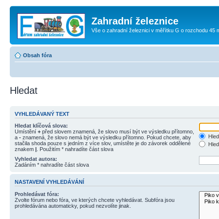
Zahradní železnice
Vše o zahradní železnici v měřítku G o rozchodu 45
Obsah fóra
Hledat
VYHLEDÁVANÝ TEXT
Hledat klíčová slova:
Umístění
+
před slovem znamená, že slovo musí být ve výsledku přítomno,
Hled
a
-
znamená, že slovo nemá být ve výsledku přítomno. Pokud chcete, aby
stačila shoda pouze s jedním z více slov, umístěte je do závorek oddělené
Hled
znakem
|
. Použitím * nahradíte část slova
Vyhledat autora:
Zadáním * nahradíte část slova
NASTAVENÍ VYHLEDÁVÁNÍ
Prohledávat fóra:
Zvolte fórum nebo fóra, ve kterých chcete vyhledávat. Subfóra jsou
prohledávána automaticky, pokud nezvolíte jinak.