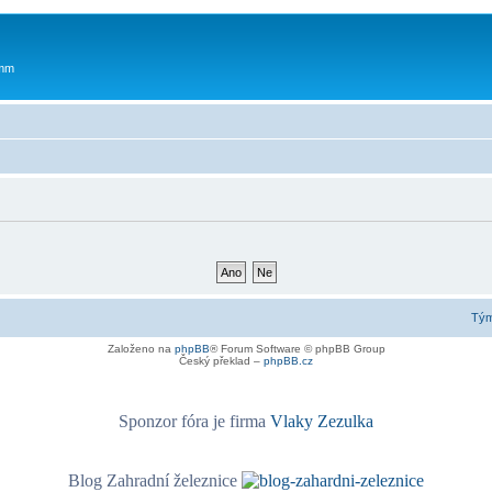
 mm
Tý
Založeno na
phpBB
® Forum Software © phpBB Group
Český překlad –
phpBB.cz
Sponzor fóra je firma
Vlaky Zezulka
Blog Zahradní železnice