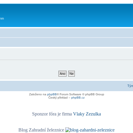
 mm
Tý
Založeno na
phpBB
® Forum Software © phpBB Group
Český překlad –
phpBB.cz
Sponzor fóra je firma
Vlaky Zezulka
Blog Zahradní železnice