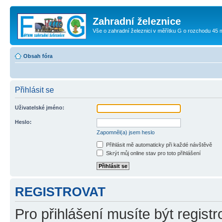
Zahradní železnice
Vše o zahradní železnici v měřítku G o rozchodu 45
Obsah fóra
Přihlásit se
Uživatelské jméno:
Heslo:
Zapomněl(a) jsem heslo
Přihlásit mě automaticky při každé návštěvě
Skrýt můj online stav pro toto přihlášení
REGISTROVAT
Pro přihlášení musíte být registr