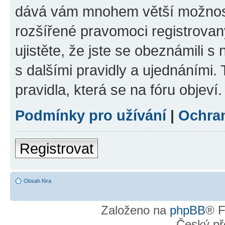
dává vám mnohem větší možnosti
rozšířené pravomoci registrovan
ujistěte, že jste se obeznámili s
s dalšími pravidly a ujednáními. T
pravidla, která se na fóru objeví.
Podmínky pro užívání
|
Ochra
Registrovat
Obsah fóra
Založeno na
phpBB
® F
Český př