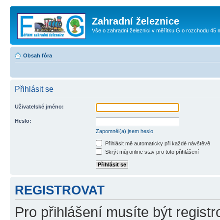
Zahradní železnice
Vše o zahradní železnici v měřítku G o rozchodu 45
Obsah fóra
Přihlásit se
Uživatelské jméno:
Heslo:
Zapomněl(a) jsem heslo
Přihlásit mě automaticky při každé návštěvě
Skrýt můj online stav pro toto přihlášení
REGISTROVAT
Pro přihlášení musíte být registr