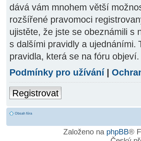
dává vám mnohem větší možnosti
rozšířené pravomoci registrovan
ujistěte, že jste se obeznámili s
s dalšími pravidly a ujednáními. T
pravidla, která se na fóru objeví.
Podmínky pro užívání
|
Ochra
Registrovat
Obsah fóra
Založeno na
phpBB
® F
Český př