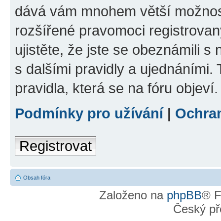
dává vám mnohem větší možnosti
rozšířené pravomoci registrovan
ujistěte, že jste se obeznámili s
s dalšími pravidly a ujednáními. T
pravidla, která se na fóru objeví.
Podmínky pro užívání
|
Ochra
Registrovat
Obsah fóra
Založeno na
phpBB
® F
Český př