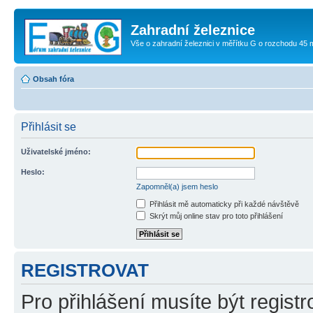
Zahradní železnice
Vše o zahradní železnici v měřítku G o rozchodu 45
Obsah fóra
Přihlásit se
Uživatelské jméno:
Heslo:
Zapomněl(a) jsem heslo
Přihlásit mě automaticky při každé návštěvě
Skrýt můj online stav pro toto přihlášení
REGISTROVAT
Pro přihlášení musíte být registr