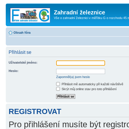
Zahradní železnice
Vše o zahradní železnici v měřítku G o rozchodu 45
Obsah fóra
Přihlásit se
Uživatelské jméno:
Heslo:
Zapomněl(a) jsem heslo
Přihlásit mě automaticky při každé návštěvě
Skrýt můj online stav pro toto přihlášení
REGISTROVAT
Pro přihlášení musíte být registr