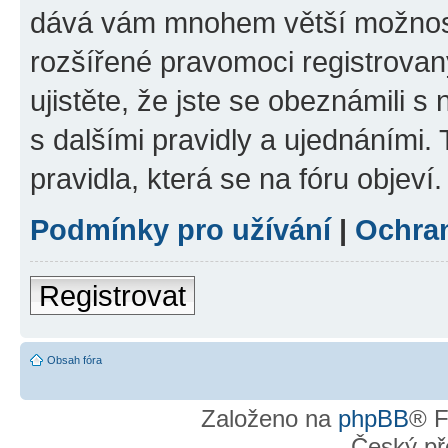
dává vám mnohem větší možnosti
rozšířené pravomoci registrovan
ujistěte, že jste se obeznámili s
s dalšími pravidly a ujednáními. T
pravidla, která se na fóru objeví.
Podmínky pro užívání
|
Ochra
Registrovat
Obsah fóra
Založeno na
phpBB
® F
Český př