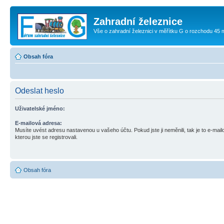
Zahradní železnice
Vše o zahradní železnici v měřítku G o rozchodu 45
Obsah fóra
Odeslat heslo
Uživatelské jméno:
E-mailová adresa:
Musíte uvést adresu nastavenou u vašeho účtu. Pokud jste ji neměnili, tak je to e-mai
kterou jste se registrovali.
Obsah fóra