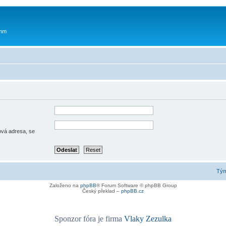
 mm
lová adresa, se
Tý
Založeno na
phpBB
® Forum Software © phpBB Group
Český překlad –
phpBB.cz
Sponzor fóra je firma
Vlaky Zezulka