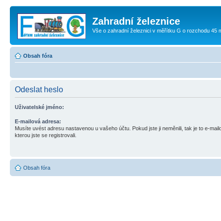
Zahradní železnice
Vše o zahradní železnici v měřítku G o rozchodu 45
Obsah fóra
Odeslat heslo
Uživatelské jméno:
E-mailová adresa:
Musíte uvést adresu nastavenou u vašeho účtu. Pokud jste ji neměnili, tak je to e-mai
kterou jste se registrovali.
Obsah fóra