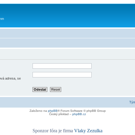
 mm
lová adresa, se
Tý
Založeno na
phpBB
® Forum Software © phpBB Group
Český překlad –
phpBB.cz
Sponzor fóra je firma
Vlaky Zezulka