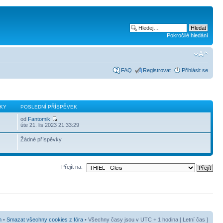
Pokročilé hledání
FAQ
Registrovat
Přihlásit se
KY
POSLEDNÍ PŘÍSPĚVEK
od
Fantomik
úte 21. lis 2023 21:33:29
Žádné příspěvky
Přejít na:
m
•
Smazat všechny cookies z fóra
• Všechny časy jsou v UTC + 1 hodina [ Letní čas ]