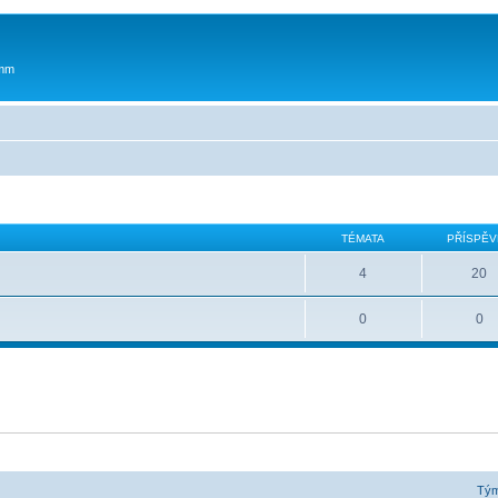
 mm
TÉMATA
PŘÍSPĚV
4
20
0
0
Tý