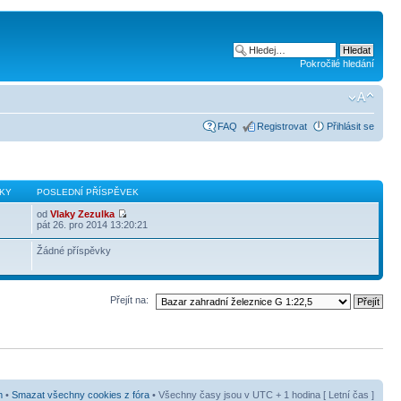
Pokročilé hledání
FAQ
Registrovat
Přihlásit se
KY
POSLEDNÍ PŘÍSPĚVEK
od
Vlaky Zezulka
pát 26. pro 2014 13:20:21
Žádné příspěvky
Přejít na:
m
•
Smazat všechny cookies z fóra
• Všechny časy jsou v UTC + 1 hodina [ Letní čas ]