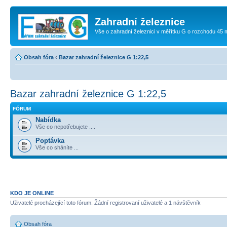
Zahradní železnice
Vše o zahradní železnici v měřítku G o rozchodu 45
Obsah fóra
‹
Bazar zahradní železnice G 1:22,5
Bazar zahradní železnice G 1:22,5
FÓRUM
Nabídka
Vše co nepotřebujete ....
Poptávka
Vše co sháníte ...
KDO JE ONLINE
Uživatelé procházející toto fórum: Žádní registrovaní uživatelé a 1 návštěvník
Obsah fóra