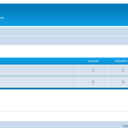
 mm
TÉMATA
PŘÍSPĚV
1
1
0
0
Tý