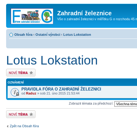
Zahradní železnice
Vše o zahradní železnici v měřítku G o rozchodu 45
Obsah fóra
‹
Ostatní výrobci
‹
Lotus Lokstation
Lotus Lokstation
Odeslat nové téma
OZNÁMENÍ
PRAVIDLA FÓRA O ZAHRADNÍ ŽELEZNICI
od
Raduz
» sob 21. úno 2015 21:53:44
Zobrazit témata za předchozí:
Odeslat nové téma
Zpět na Obsah fóra