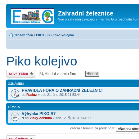
Zahradní železnice
Vše o zahradní železnici v měřítku G o rozchodu 45
Obsah fóra
‹
PIKO - G
‹
Piko kolejivo
Piko kolejivo
Odeslat nové téma
OZNÁMENÍ
PRAVIDLA FÓRA O ZAHRADNÍ ŽELEZNICI
od
Raduz
» sob 21. úno 2015 21:53:44
TÉMATA
Výhybka PIKO R7
od
Vlaky Zezulka
» sob 12. říj 2013 9:44:17
Zobrazit témata za předchozí:
Odeslat nové téma