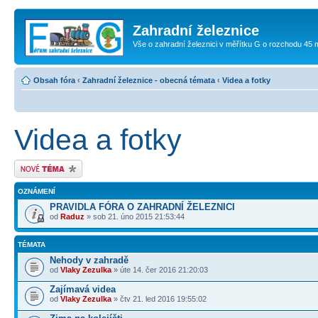
Zahradní železnice
Vše o zahradní železnici v měřítku G o rozchodu 45
Obsah fóra
‹
Zahradní železnice - obecná témata
‹
Videa a fotky
Videa a fotky
Odeslat nové téma
OZNÁMENÍ
PRAVIDLA FÓRA O ZAHRADNÍ ŽELEZNICI
od
Raduz
» sob 21. úno 2015 21:53:44
TÉMATA
Nehody v zahradě
od
Vlaky Zezulka
» úte 14. čer 2016 21:20:03
Zajímavá videa
od
Vlaky Zezulka
» čtv 21. led 2016 19:55:02