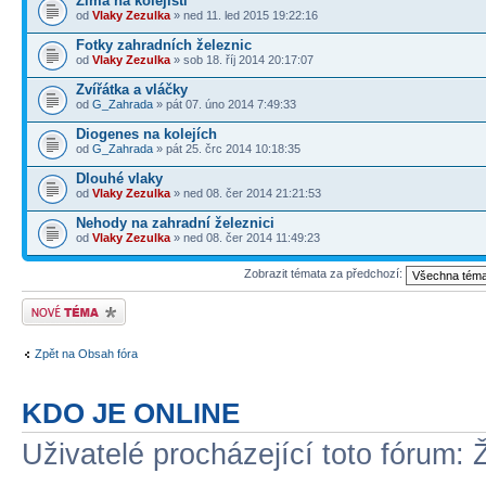
Zima na kolejíšti
od
Vlaky Zezulka
» ned 11. led 2015 19:22:16
Fotky zahradních železnic
od
Vlaky Zezulka
» sob 18. říj 2014 20:17:07
Zvířátka a vláčky
od
G_Zahrada
» pát 07. úno 2014 7:49:33
Diogenes na kolejích
od
G_Zahrada
» pát 25. črc 2014 10:18:35
Dlouhé vlaky
od
Vlaky Zezulka
» ned 08. čer 2014 21:21:53
Nehody na zahradní železnici
od
Vlaky Zezulka
» ned 08. čer 2014 11:49:23
Zobrazit témata za předchozí:
Odeslat nové téma
Zpět na Obsah fóra
KDO JE ONLINE
Uživatelé procházející toto fórum: 