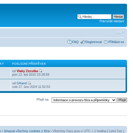
Pokročilé hledání
FAQ
Registrovat
Přihlásit se
KY
POSLEDNÍ PŘÍSPĚVEK
od
Vlaky Zezulka
pon 12. led 2015 23:28:59
od
GKarel
sob 17. úno 2024 11:52:53
Přejít na:
m
•
Smazat všechny cookies z fóra
• Všechny časy jsou v UTC + 1 hodina [ Letní čas ]