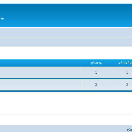
 mm
TÉMATA
PŘÍSPĚV
1
1
2
3
Tý