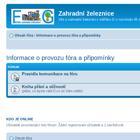
Zahradní železnice
Vše o zahradní železnici v měřítku G o rozchodu 45
Obsah fóra
‹
Informace o provozu fóra a připomínky
Informace o provozu fóra a připomínky
FÓRUM
Pravidla komunikace na fóru
Kniha přání a stížností
(pište, co byste rádi či co se Vám nelíbí)
KDO JE ONLINE
Uživatelé procházející toto fórum: Žádní registrovaní uživatelé a 1 návštěvník
Obsah fóra