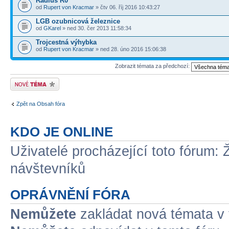
Rádius R0
od
Rupert von Kracmar
» čtv 06. říj 2016 10:43:27
LGB ozubnicová železnice
od
GKarel
» ned 30. čer 2013 11:58:34
Trojcestná výhybka
od
Rupert von Kracmar
» ned 28. úno 2016 15:06:38
Zobrazit témata za předchozí:
Odeslat nové téma
Zpět na Obsah fóra
KDO JE ONLINE
Uživatelé procházející toto fórum: 
návštevníků
OPRÁVNĚNÍ FÓRA
Nemůžete
zakládat nová témata v 