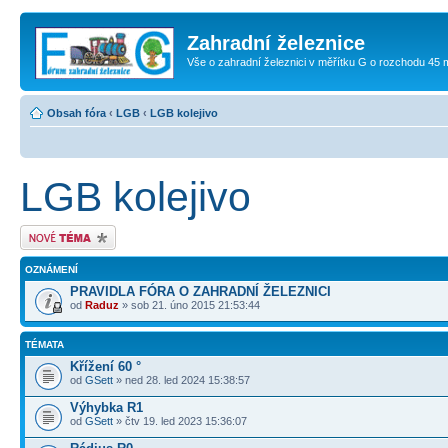
Zahradní železnice
Vše o zahradní železnici v měřítku G o rozchodu 45
Obsah fóra
‹
LGB
‹
LGB kolejivo
LGB kolejivo
Odeslat nové téma
OZNÁMENÍ
PRAVIDLA FÓRA O ZAHRADNÍ ŽELEZNICI
od
Raduz
» sob 21. úno 2015 21:53:44
TÉMATA
Křížení 60 °
od
GSett
» ned 28. led 2024 15:38:57
Výhybka R1
od
GSett
» čtv 19. led 2023 15:36:07