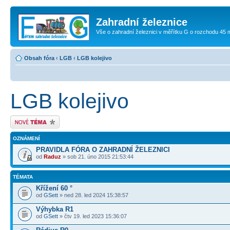
Zahradní železnice
Vše o zahradní železnici v měřítku G o rozchodu 45
Obsah fóra
‹
LGB
‹
LGB kolejivo
LGB kolejivo
Odeslat nové téma
OZNÁMENÍ
PRAVIDLA FÓRA O ZAHRADNÍ ŽELEZNICI
od
Raduz
» sob 21. úno 2015 21:53:44
TÉMATA
Křížení 60 °
od
GSett
» ned 28. led 2024 15:38:57
Výhybka R1
od
GSett
» čtv 19. led 2023 15:36:07