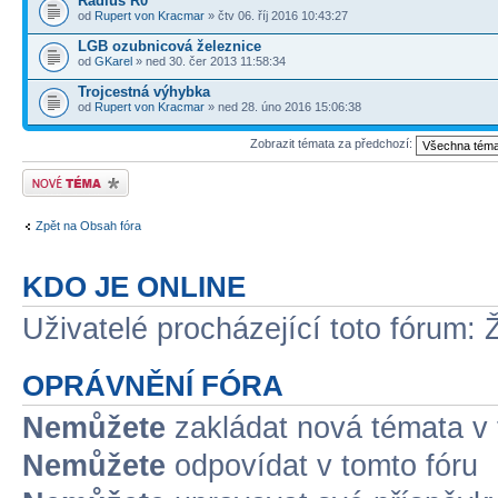
Rádius R0
od
Rupert von Kracmar
» čtv 06. říj 2016 10:43:27
LGB ozubnicová železnice
od
GKarel
» ned 30. čer 2013 11:58:34
Trojcestná výhybka
od
Rupert von Kracmar
» ned 28. úno 2016 15:06:38
Zobrazit témata za předchozí:
Odeslat nové téma
Zpět na Obsah fóra
KDO JE ONLINE
Uživatelé procházející toto fórum: 
OPRÁVNĚNÍ FÓRA
Nemůžete
zakládat nová témata v 
Nemůžete
odpovídat v tomto fóru