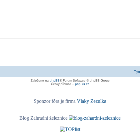
Tý
Založeno na
phpBB
® Forum Software © phpBB Group
Český překlad –
phpBB.cz
Sponzor fóra je firma
Vlaky Zezulka
Blog Zahradní železnice