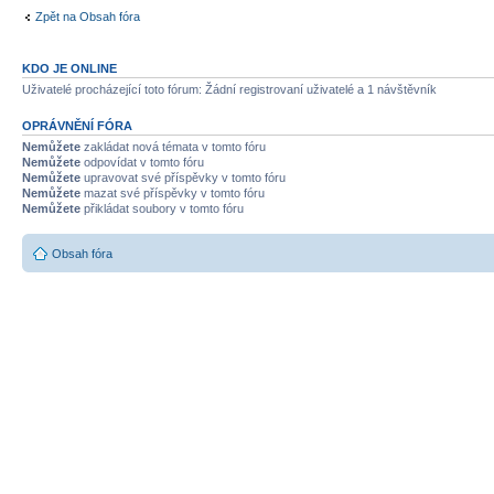
Zpět na Obsah fóra
KDO JE ONLINE
Uživatelé procházející toto fórum: Žádní registrovaní uživatelé a 1 návštěvník
OPRÁVNĚNÍ FÓRA
Nemůžete
zakládat nová témata v tomto fóru
Nemůžete
odpovídat v tomto fóru
Nemůžete
upravovat své příspěvky v tomto fóru
Nemůžete
mazat své příspěvky v tomto fóru
Nemůžete
přikládat soubory v tomto fóru
Obsah fóra