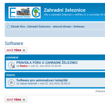
Zahradní železnice
Vše o zahradní železnici v měřítku G o rozchodu 45
Obsah fóra
‹
Zahradní železnice - obecná témata
‹
Software
Software
Odeslat nové téma
OZNÁMENÍ
PRAVIDLA FÓRA O ZAHRADNÍ ŽELEZNICI
od
Raduz
» sob 21. úno 2015 21:53:44
TÉMATA
Software pro automatizaci kolejiště
od
Jakub Kudrnáč
» ned 22. úno 2015 16:48:21
Zobrazi
Odeslat nové téma