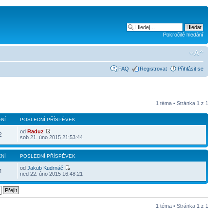
Pokročilé hledání
FAQ
Registrovat
Přihlásit se
1 téma • Stránka
1
z
1
NÍ
POSLEDNÍ PŘÍSPĚVEK
od
Raduz
2
sob 21. úno 2015 21:53:44
NÍ
POSLEDNÍ PŘÍSPĚVEK
od
Jakub Kudrnáč
4
ned 22. úno 2015 16:48:21
1 téma • Stránka
1
z
1