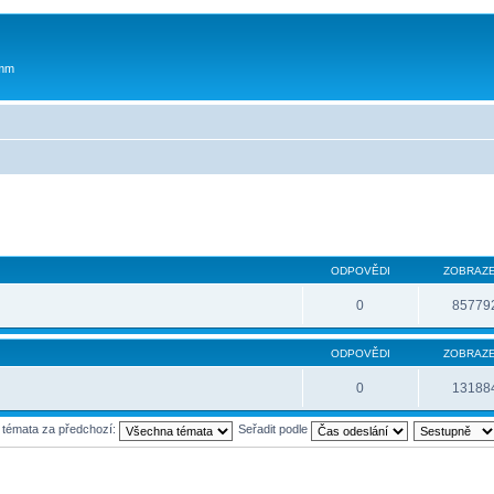
 mm
ODPOVĚDI
ZOBRAZE
0
85779
ODPOVĚDI
ZOBRAZE
0
13188
t témata za předchozí:
Seřadit podle