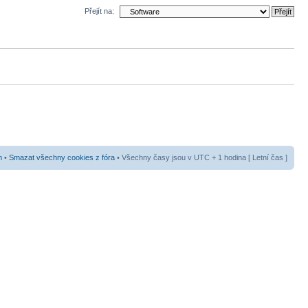
Přejít na:
m
•
Smazat všechny cookies z fóra
• Všechny časy jsou v UTC + 1 hodina [ Letní čas ]