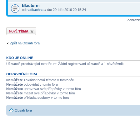
Blauturm
od
nadkachna
» úte 29. bře 2016 20:15:24
Zobrazi
Odeslat nové téma
Zpět na Obsah fóra
KDO JE ONLINE
Uživatelé procházející toto fórum: Žádní registrovaní uživatelé a 1 návštěvník
OPRÁVNĚNÍ FÓRA
Nemůžete
zakládat nová témata v tomto fóru
Nemůžete
odpovídat v tomto fóru
Nemůžete
upravovat své příspěvky v tomto fóru
Nemůžete
mazat své příspěvky v tomto fóru
Nemůžete
přikládat soubory v tomto fóru
Obsah fóra