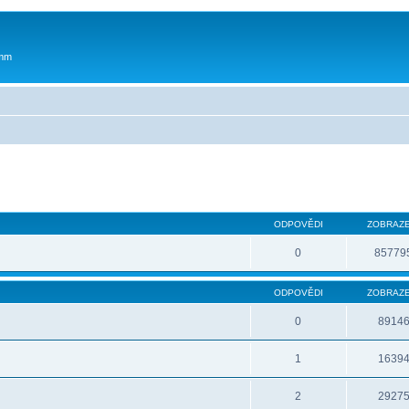
 mm
ODPOVĚDI
ZOBRAZE
0
85779
ODPOVĚDI
ZOBRAZE
0
8914
1
1639
2
2927