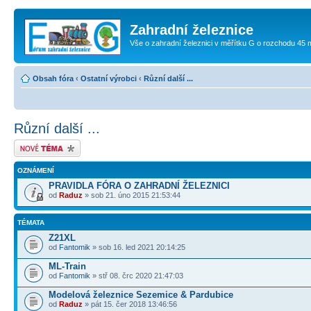
Zahradní železnice
Vše o zahradní železnici v měřítku G o rozchodu 45
Obsah fóra
‹
Ostatní výrobci
‹
Různí další ...
Různí další ...
Odeslat nové téma
OZNÁMENÍ
PRAVIDLA FÓRA O ZAHRADNÍ ŽELEZNICI
od
Raduz
» sob 21. úno 2015 21:53:44
TÉMATA
Z21XL
od
Fantomik
» sob 16. led 2021 20:14:25
ML-Train
od
Fantomik
» stř 08. črc 2020 21:47:03
Modelová železnice Sezemice & Pardubice
od
Raduz
» pát 15. čer 2018 13:46:56