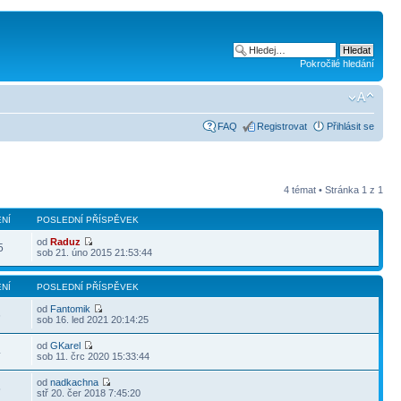
Pokročilé hledání
FAQ
Registrovat
Přihlásit se
4 témat • Stránka
1
z
1
NÍ
POSLEDNÍ PŘÍSPĚVEK
od
Raduz
5
sob 21. úno 2015 21:53:44
NÍ
POSLEDNÍ PŘÍSPĚVEK
od
Fantomik
6
sob 16. led 2021 20:14:25
od
GKarel
4
sob 11. črc 2020 15:33:44
od
nadkachna
5
stř 20. čer 2018 7:45:20