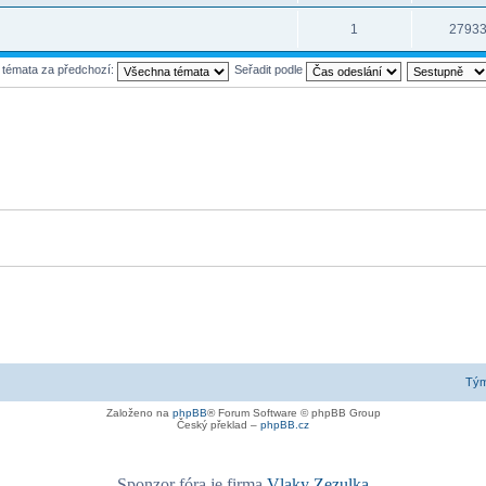
1
2793
t témata za předchozí:
Seřadit podle
Tý
Založeno na
phpBB
® Forum Software © phpBB Group
Český překlad –
phpBB.cz
Sponzor fóra je firma
Vlaky Zezulka