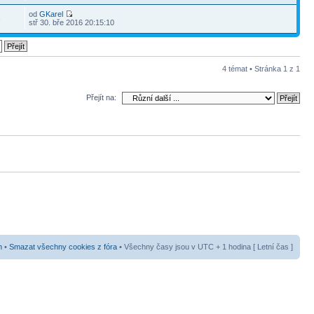
od
GKarel
3
stř 30. bře 2016 20:15:10
4 témat • Stránka
1
z
1
Přejít na:
m
•
Smazat všechny cookies z fóra
• Všechny časy jsou v UTC + 1 hodina [ Letní čas ]