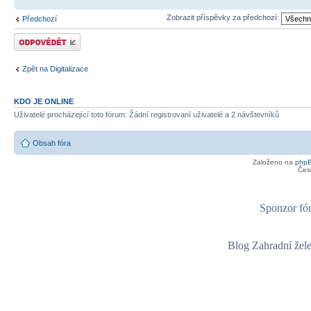
Zobrazit příspěvky za předchozí:
Předchozí
Odeslat odpověď
Zpět na Digitalizace
KDO JE ONLINE
Uživatelé procházející toto fórum: Žádní registrovaní uživatelé a 2 návštevníků
Obsah fóra
Založeno na
php
Čes
Sponzor fór
Blog Zahradní žel