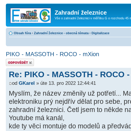
Zahradní železnice
Vše o zahradní železnici v měřítku G o rozchodu 45
Obsah fóra
‹
Zahradní železnice - obecná témata
‹
Digitalizace
PIKO - MASSOTH - ROCO - mXion
Odeslat odpověď
Re: PIKO - MASSOTH - ROCO -
od
GKarel
» úte 13. pro 2022 12:44:41
Myslím, že název změnily už potřetí... M
elektroniku prý nejdřív dělat pro sebe, p
zahradní železnici. Četl jsem to někde n
Youtube má kanál,
kde ty věci montuje do modelů a předvád