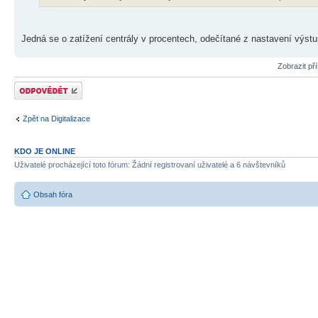
Jedná se o zatížení centrály v procentech, odečítané z nastavení výstu
Zobrazit př
Odeslat odpověď
Zpět na Digitalizace
KDO JE ONLINE
Uživatelé procházející toto fórum: Žádní registrovaní uživatelé a 6 návštevníků
Obsah fóra