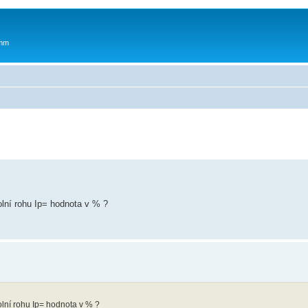
 mm
lní rohu Ip= hodnota v % ?
lní rohu Ip= hodnota v % ?