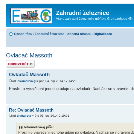
Zahradní železnice
Vše o zahradní železnici v měřítku G o rozchodu 45
Obsah fóra
‹
Zahradní železnice - obecná témata
‹
Digitalizace
Ovladač Massoth
Odeslat odpověď
Ovladač Massoth
od
lokomotiva-g
» pon 04. srp 2014 17:14:20
Prosím o vysvětlení jednoho údaje na ovladači. Nachází se v pravém do
Re: Ovladač Massoth
od
digitalista
» úte 05. srp 2014 9:19:01
lokomotiva-g píše:
Prosím o vysvětlení jednoho údaje na ovladači. Nachází se v pravém do