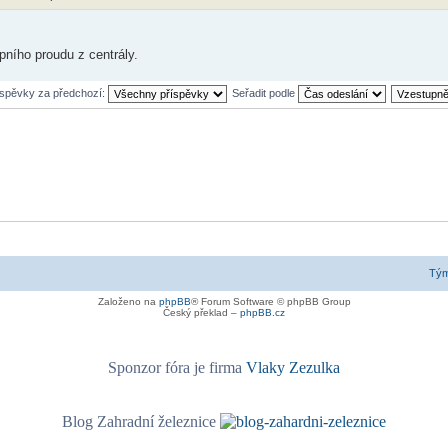
pního proudu z centrály.
íspěvky za předchozí:
Seřadit podle
Tý
Založeno na
phpBB
® Forum Software © phpBB Group
Český překlad –
phpBB.cz
Sponzor fóra je firma
Vlaky Zezulka
Blog Zahradní železnice