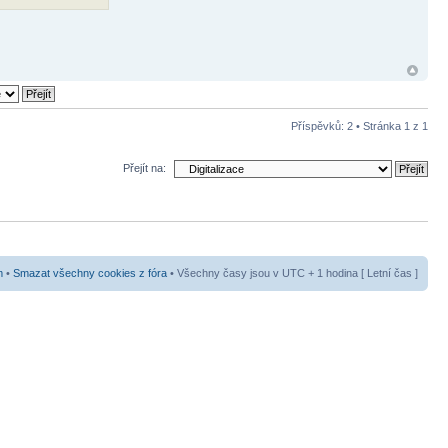
Příspěvků: 2 • Stránka
1
z
1
Přejít na:
m
•
Smazat všechny cookies z fóra
• Všechny časy jsou v UTC + 1 hodina [ Letní čas ]