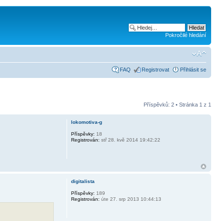
Pokročilé hledání
FAQ
Registrovat
Přihlásit se
Příspěvků: 2 • Stránka
1
z
1
lokomotiva-g
Příspěvky:
18
Registrován:
stř 28. kvě 2014 19:42:22
digitalista
Příspěvky:
189
Registrován:
úte 27. srp 2013 10:44:13