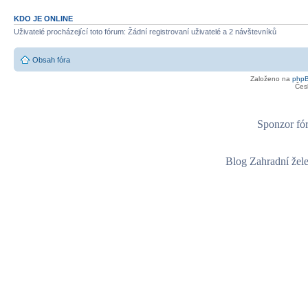
KDO JE ONLINE
Uživatelé procházející toto fórum: Žádní registrovaní uživatelé a 2 návštevníků
Obsah fóra
Založeno na
php
Čes
Sponzor fór
Blog Zahradní žel