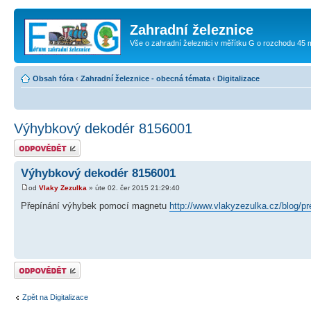
Zahradní železnice
Vše o zahradní železnici v měřítku G o rozchodu 45
Obsah fóra
‹
Zahradní železnice - obecná témata
‹
Digitalizace
Výhybkový dekodér 8156001
Odeslat odpověď
Výhybkový dekodér 8156001
od
Vlaky Zezulka
» úte 02. čer 2015 21:29:40
Přepínání výhybek pomocí magnetu
http://www.vlakyzezulka.cz/blog/p
Odeslat odpověď
Zpět na Digitalizace