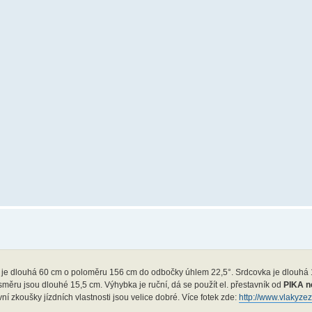
 je dlouhá 60 cm o poloměru 156 cm do odbočky úhlem 22,5°. Srdcovka je dlouhá 
ěru jsou dlouhé 15,5 cm. Výhybka je ruční, dá se použít el. přestavník od
PIKA n
ní zkoušky jízdních vlastnosti jsou velice dobré. Více fotek zde:
http://www.vlakyzez