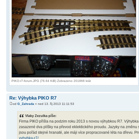
PIKO-r7-forum.JPG (76.64 KiB) Zobrazeno 201866 krát
Re: Výhybka PIKO R7
od
G_Zahrada
» ned 13. říj 2013 11:11:53
Vlaky Zezulka píše:
Firma PIKO přišla na podzim roku 2013 s novou výhybkou R7. Výhybka
zasazené dva plíšky na převod eklektického proudu. Jazyky na změnu sm
jsou pořád stejné hranaté, ale máji více propracované léta na dřevu. Prv
vyhybka-r7/