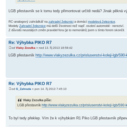
LGB přestavník se k tomu tedy přimontovat určitě nedá? Jinak pěkná vý
RC-analogový zahrádkář na
zahradní železnici
a domácí
modelová železnice
.
Modely
Zahradní železnice
má delší životnost než např. osobní automobil - nereziví.
Z důvodů neustálých změn pravidel fora (je to nemorální) jsem s tímto forem skončil.
Re: Výhybka PIKO R7
od
Vlaky Zezulka
» ned 13. říj 2013 18:58:42
LGB přestavník
http://www.vlakyzezulka.cz/prislusenstvi-koleji-lgb/590-
Re: Výhybka PIKO R7
od
G_Zahrada
» pon 14. říj 2013 7:45:10
Vlaky Zezulka píše:
LGB přestavník
http://www.vlakyzezulka.cz/prislusenstvi-koleji-lgb/590-
To byl tedy překlep. Vím že k výhybkám R1 Piko LGB přestavník připev