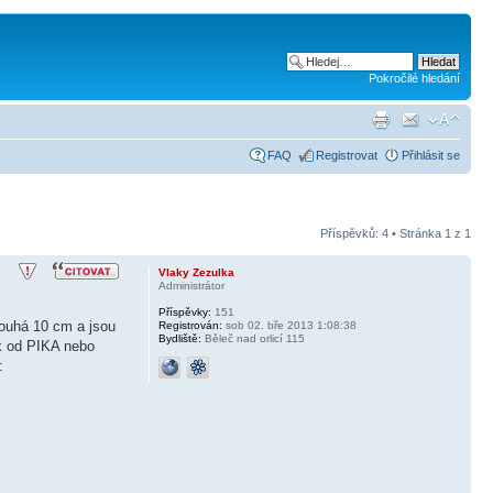
Pokročilé hledání
FAQ
Registrovat
Přihlásit se
Příspěvků: 4 • Stránka
1
z
1
Vlaky Zezulka
Administrátor
Příspěvky:
151
ouhá 10 cm a jsou
Registrován:
sob 02. bře 2013 1:08:38
Bydliště:
Běleč nad orlicí 115
ík od PIKA nebo
: