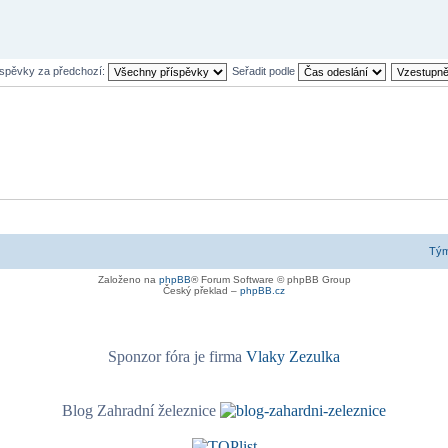
íspěvky za předchozí:
Seřadit podle
Tý
Založeno na
phpBB
® Forum Software © phpBB Group
Český překlad –
phpBB.cz
Sponzor fóra je firma
Vlaky Zezulka
Blog Zahradní železnice