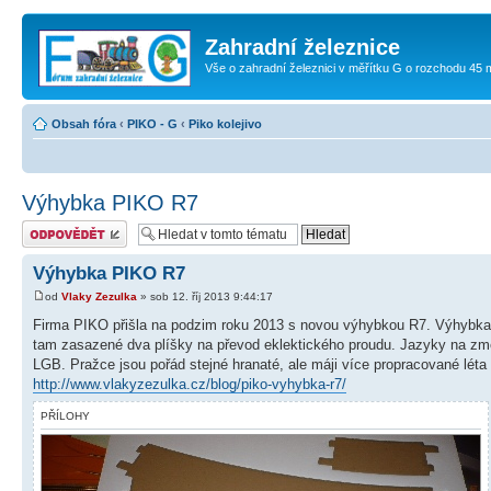
Zahradní železnice
Vše o zahradní železnici v měřítku G o rozchodu 45
Obsah fóra
‹
PIKO - G
‹
Piko kolejivo
Výhybka PIKO R7
Odeslat odpověď
Výhybka PIKO R7
od
Vlaky Zezulka
» sob 12. říj 2013 9:44:17
Firma PIKO přišla na podzim roku 2013 s novou výhybkou R7. Výhybka 
tam zasazené dva plíšky na převod eklektického proudu. Jazyky na změ
LGB. Pražce jsou pořád stejné hranaté, ale máji více propracované léta 
http://www.vlakyzezulka.cz/blog/piko-vyhybka-r7/
PŘÍLOHY