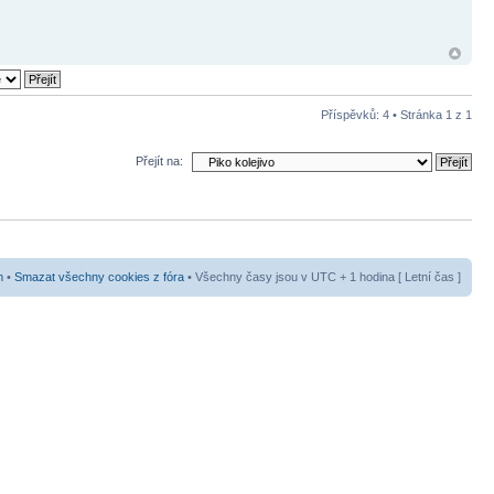
Příspěvků: 4 • Stránka
1
z
1
Přejít na:
m
•
Smazat všechny cookies z fóra
• Všechny časy jsou v UTC + 1 hodina [ Letní čas ]