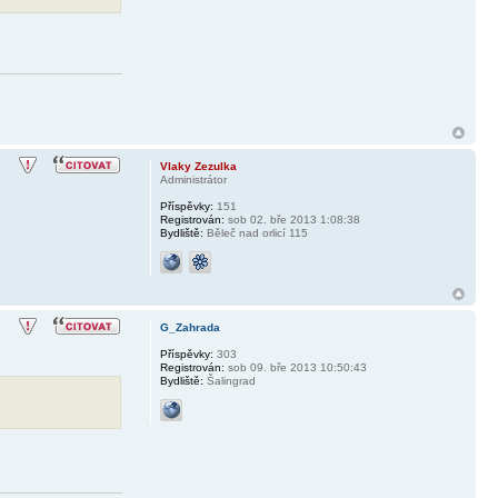
Vlaky Zezulka
Administrátor
Příspěvky:
151
Registrován:
sob 02. bře 2013 1:08:38
Bydliště:
Běleč nad orlicí 115
G_Zahrada
Příspěvky:
303
Registrován:
sob 09. bře 2013 10:50:43
Bydliště:
Šalingrad