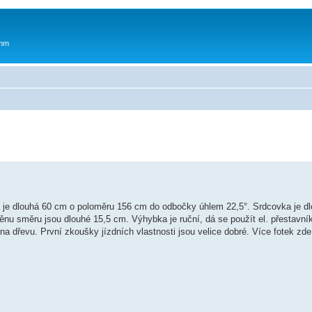
 mm
je dlouhá 60 cm o poloměru 156 cm do odbočky úhlem 22,5°. Srdcovka je dl
nu směru jsou dlouhé 15,5 cm. Výhybka je ruční, dá se použít el. přestavn
na dřevu. První zkoušky jízdních vlastnosti jsou velice dobré. Více fotek zde