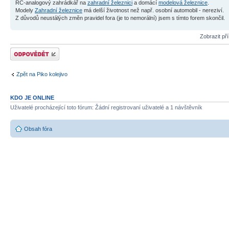
RC-analogový zahrádkář na
zahradní železnici
a domácí
modelová železnice
.
Modely
Zahradní železnice
má delší životnost než např. osobní automobil - nereziví.
Z důvodů neustálých změn pravidel fora (je to nemorální) jsem s tímto forem skončil.
Zobrazit př
Odeslat odpověď
Zpět na Piko kolejivo
KDO JE ONLINE
Uživatelé procházející toto fórum: Žádní registrovaní uživatelé a 1 návštěvník
Obsah fóra