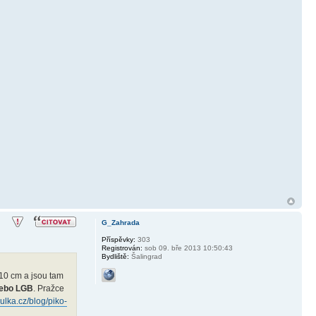
G_Zahrada
Příspěvky:
303
Registrován:
sob 09. bře 2013 10:50:43
Bydliště:
Šalingrad
10 cm a jsou tam
ebo LGB
. Pražce
ulka.cz/blog/piko-