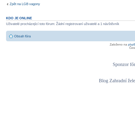
Zpět na LGB vagony
KDO JE ONLINE
Uživatelé procházející toto fórum: Žádní registrovaní uživatelé a 1 návštěvník
Obsah fóra
Založeno na
php
Čes
Sponzor fór
Blog Zahradní žel