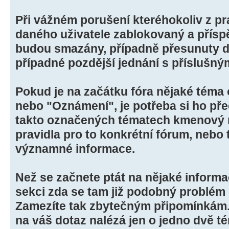
Při vážném porušení kteréhokoliv z pr
daného uživatele zablokovaný a příspě
budou smazány, případně přesunuty d
případné pozdější jednání s příslušný
Pokud je na začátku fóra nějaké téma 
nebo "Oznámení", je potřeba si ho přeč
takto označených tématech kmenový m
pravidla pro to konkrétní fórum, nebo 
významné informace.
Než se začnete ptát na nějaké informa
sekci zda se tam již podobný problém n
Zamezíte tak zbytečným připomínkám.
na váš dotaz nalézá jen o jedno dvě té