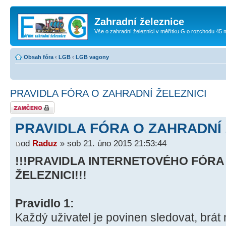
Zahradní železnice
Vše o zahradní železnici v měřítku G o rozchodu 45
Obsah fóra
‹
LGB
‹
LGB vagony
PRAVIDLA FÓRA O ZAHRADNÍ ŽELEZNICI
Téma uzamknuto
PRAVIDLA FÓRA O ZAHRADNÍ 
od
Raduz
» sob 21. úno 2015 21:53:44
!!!PRAVIDLA INTERNETOVÉHO FÓRA
ŽELEZNICI!!!
Pravidlo 1:
Každý uživatel je povinen sledovat, brát