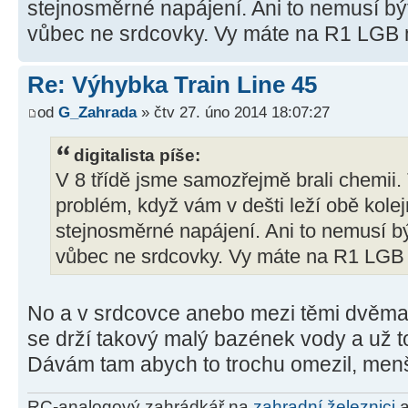
stejnosměrné napájení. Ani to nemusí být
vůbec ne srdcovky. Vy máte na R1 LGB
Re: Výhybka Train Line 45
od
G_Zahrada
» čtv 27. úno 2014 18:07:27
digitalista píše:
V 8 třídě jsme samozřejmě brali chemii. 
problém, když vám v dešti leží obě kole
stejnosměrné napájení. Ani to nemusí bý
vůbec ne srdcovky. Vy máte na R1 LGB
No a v srdcovce anebo mezi těmi dvěma 
se drží takový malý bazének vody a už to pr
Dávám tam abych to trochu omezil, menší
RC-analogový zahrádkář na
zahradní železnici
a