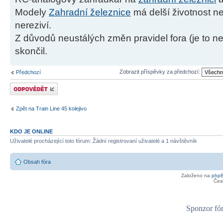
Modely
Zahradní železnice
má delší životnost ne
nereziví.
Z důvodů neustálých změn pravidel fora (je to ne
skončil.
Zobrazit příspěvky za předchozí:
Předchozí
Odeslat odpověď
Zpět na Train Line 45 kolejivo
KDO JE ONLINE
Uživatelé procházející toto fórum: Žádní registrovaní uživatelé a 1 návštěvník
Obsah fóra
Založeno na
php
Čes
Sponzor fór