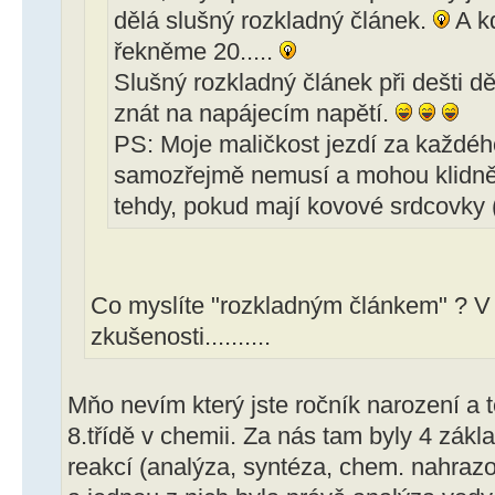
dělá slušný rozkladný článek.
A k
řekněme 20.....
Slušný rozkladný článek při dešti d
znát na napájecím napětí.
PS: Moje maličkost jezdí za každéh
samozřejmě nemusí a mohou klidně
tehdy, pokud mají kovové srdcovky (
Co myslíte "rozkladným článkem" ? V
zkušenosti..........
Mňo nevím který jste ročník narození a t
8.třídě v chemii. Za nás tam byly 4 zák
reakcí (analýza, syntéza, chem. nahra