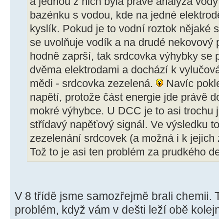
a jednou z nich byla právě analýza vody 
bazénku s vodou, kde na jedné elektrod
kyslík. Pokud je to vodní roztok nějaké s
se uvolňuje vodík a na drudé nekovový p
hodně zaprší, tak srdcovka výhybky se
dvěma elektrodami a dochází k vylučov
mědi - srdcovka zezelená.
Navíc pokle
napětí, protože část energie jde právě d
mokré výhybce. U DCC je to asi trochu ji
střídavý napěťový signál. Ve výsledku to
zezelenání srdcovek (a možná i k jejich
Tož to je asi ten problém za prudkého de
V 8 třídě jsme samozřejmě brali chemii. T
problém, když vám v dešti leží obě kolej