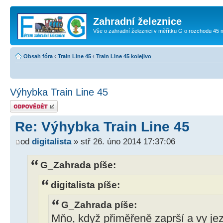
Zahradní železnice
Vše o zahradní železnici v měřítku G o rozchodu 45
Obsah fóra
‹
Train Line 45
‹
Train Line 45 kolejivo
Výhybka Train Line 45
Odeslat odpověď
Re: Výhybka Train Line 45
od
digitalista
» stř 26. úno 2014 17:37:06
G_Zahrada píše:
digitalista píše:
G_Zahrada píše:
Mňo, když přiměřeně zaprší a vy jez