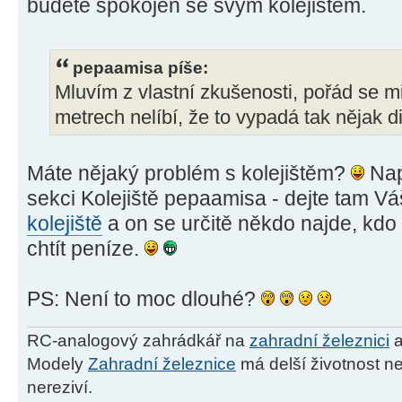
budete spokojen se svým kolejištěm.
pepaamisa píše:
Mluvím z vlastní zkušenosti, pořád se m
metrech nelíbí, že to vypadá tak nějak 
Máte nějaký problém s kolejištěm?
Nap
sekci Kolejiště pepaamisa - dejte tam Vá
kolejiště
a on se určitě někdo najde, kdo 
chtít peníze.
PS: Není to moc dlouhé?
RC-analogový zahrádkář na
zahradní železnici
a
Modely
Zahradní železnice
má delší životnost ne
nereziví.