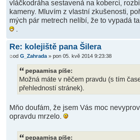
vláčkodráha sestavená na koberci, rozb
kameny. Mluvím z vlastní zkušenosti, po
mých pár metrech nelíbí, že to vypadá ta
.
Re: kolejiště pana Šilera
od
G_Zahrada
» pon 05. kvě 2014 9:23:38
pepaamisa píše:
Možná máte v něčem pravdu (s tím čas
přehledností stránek).
Mňo doufám, že jsem Vás moc nevyprov
opravdu mrzelo.
pepaamisa píše: