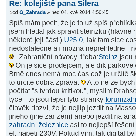
Re: kolejiště pana Šilera
od
G_Zahrada
» ned 04. kvě 2014 4:50:45
Spíš mám pocit, že je to už spíš přehlíd
jsem hledal jak spravit steinzku (hlavně
některé její části)
U25.0
, tak tam sice cos
nedostatečné a i možná nepřehledné - n
. Zahraniční návody, třeba:
Steinz
jsou 
On je sice prodejcem, ale dík parkové 
Brně dnes nemá moc čas což je určitě š
to určitě dobrá zpráva.
A to ne že bych 
počítat "s tvrdou kritikou", myslím Drahse
týče - to jsou lepší tyto stránky
forumzahr
člověk dozví, že je nejlíp jezdit na Mass
jiného (jiné zařízení) anebo jezdit na anal
zahradní železnice
asi to nejlepší řešen
el. napětí 230V. Pokud vím, tak digital b