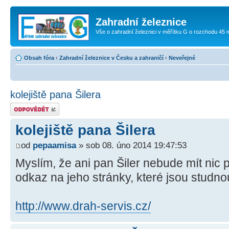
Zahradní železnice
Vše o zahradní železnici v měřítku G o rozchodu 45
Obsah fóra
‹
Zahradní železnice v Česku a zahraničí
‹
Neveřejné
kolejiště pana Šilera
Odeslat odpověď
kolejiště pana Šilera
od
pepaamisa
» sob 08. úno 2014 19:47:53
Myslím, že ani pan Šiler nebude mít nic
odkaz na jeho stránky, které jsou studno
http://www.drah-servis.cz/