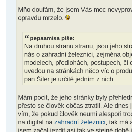
Mňo doufám, že jsem Vás moc nevypro
opravdu mrzelo.
pepaamisa píše:
Na druhou stranu stranu, jsou jeho str
nás o zahradní železnici, zejména ob
modelech, předlohách, postupech, či di
uvedou na stránkách něco víc o prod
pan Šiler je určitě jedním z nich.
Mám pocit, že jeho stránky byly přehled
přesto se člověk občas ztratil. Ale dnes j
vím, že pokud člověk neumí alespoň tro
na digital na
zahradní železnici
, tak má 
jsem začal jezdit asi tak ve stejné době 