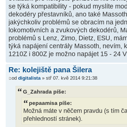
se týká kompatibility - pokud myslíte m
dekodéry přestavníků, ano také Massoth
jakýchkoliv problémů se obracím na jed
lokomotivních a zvukových dekodérů, M
problémů s Lenz, Zimo, Dietz, ESU, má
týká napájení centrály Massoth, nevím, 
1210Z i 800Z je možno napájet 15 - 24 
Re: kolejiště pana Šilera
od
digitalista
» stř 07. kvě 2014 9:21:38
G_Zahrada píše:
pepaamisa píše:
Možná máte v něčem pravdu (s tím č
přehledností stránek).