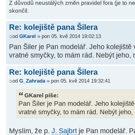
Z důvodů neustálých změn pravidel fora (je to ne
skončil.
Re: kolejiště pana Šilera
od
GKarel
» pon 05. kvě 2014 19:02:13
Pan Šiler je Pan modelář. Jeho kolejiště
vratné smyčky, to mám rád. Nebýt jeho,
Re: kolejiště pana Šilera
od
G_Zahrada
» pon 05. kvě 2014 19:32:41
GKarel píše:
Pan Šiler je Pan modelář. Jeho kolejišt
vratné smyčky, to mám rád. Nebýt jeho,
Myslím, že p.
J. Sajbrt
je Pan modelář. Pa