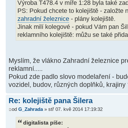
Výroba T478.4 v míře 1:28 byla také za
PS: Pokud chcete to kolejiště - založte
zahradní železnice
- plány kolejiště.
Jinak milí kolegové - pokud Vám pan Šil
reklamního kolejiště: můžu se také přid
Myslím, že vlákno Zahradní železnice pro
reklamní.....
Pokud zde padlo slovo modelaření - bud
vozidel, budov, různých doplňků, krajiny
Re: kolejiště pana Šilera
od
G_Zahrada
» stř 07. kvě 2014 17:19:32
digitalista píše: