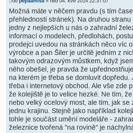
od
pepaamisa
» ned 04. kvě 2014 22:37:07
Možná máte v něčem pravdu (s tím čase
přehledností stránek). Na druhou stranu 
jedny z nejlepších u nás o zahradní žel
informací o modelech, předlohách, postupe
prodejci uvedou na stránkách něco víc 
výrobce a pan Šiler je určitě jedním z ni
takovým odrazovým můstkem, když jsem 
něho obešel, je pravda že upřednostňuje
na kterém je třeba se domluvit dopředu. 
třeba i internetový obchod. Ale vše zde
že kolejiště je to velice hezké. Ne tím, že
nebo velký ocelový most, ale tím, jak se 
jednu krajinu. Stejně jako například kolej
tohle je součást umění modeláře - zahr
železnice tvořená "na rovině" je náchyl