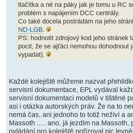
tlačítka a né na páky jak je tomu u RC s
problém s napájením DCC centrály.
Co také docela postrádám na jeho strá
ND-LGB
.
PS: hodnotit zdrojový kod jeho stránek
pocit, že se ajťáci nemohou dohodnout 
vypadat).
Každé kolejiště můžeme nazvat přehlídk
servisní dokumentace, EPL vydával kaž
servisní dokumentaci modelů v tištěné p
asi i otázka autorských práv. Že na to n
nemá čas, ani jednoho to totiž neživí a an
Massoth ..... ano, já jezdím na Massoth,
ovládání pro kolejiště pořizoval nic levn