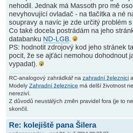
nehodil. Jednak má Massoth pro mě osob
nevyhovující ovladač - na tlačítka a né 
soupravy a navíc je zde určitý problém 
Co také docela postrádám na jeho strán
databanku
ND-LGB
.
PS: hodnotit zdrojový kod jeho stránek
pocit, že se ajťáci nemohou dohodnout j
vypadat).
RC-analogový zahrádkář na
zahradní železnici
a
Modely
Zahradní železnice
má delší životnost ne
nereziví.
Z důvodů neustálých změn pravidel fora (je to ne
skončil.
Re: kolejiště pana Šilera