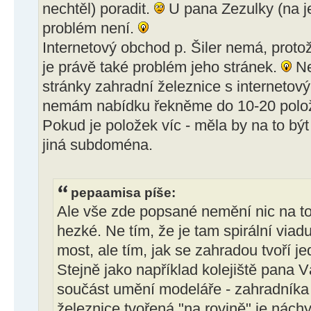
nechtěl) poradit.
U pana Zezulky (na j
problém není.
Internetový obchod p. Šiler nemá, proto
je právě také problém jeho stránek.
Ne
stránky zahradní železnice s interneto
nemám nabídku řekněme do 10-20 polo
Pokud je položek víc - měla by na to bý
jiná subdoména.
pepaamisa píše:
Ale vše zde popsané nemění nic na tom,
hezké. Ne tím, že je tam spirální viad
most, ale tím, jak se zahradou tvoří je
Stejně jako například kolejiště pana Vá
součást umění modeláře - zahradník
železnice tvořená "na rovině" je nách