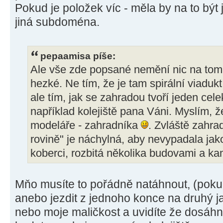
Pokud je položek víc - měla by na to bý
jiná subdoména.
pepaamisa píše:
Ale vše zde popsané nemění nic na tom, ž
hezké. Ne tím, že je tam spirální viaduk
ale tím, jak se zahradou tvoří jeden cele
například kolejiště pana Váni. Myslím, ž
modeláře - zahradníka
. Zvláště zahra
rovině" je náchylná, aby nevypadala ja
koberci, rozbitá několika budovami a k
Mňo musíte to pořádně natáhnout, (pokud 
anebo jezdit z jednoho konce na druhý 
nebo moje maličkost a uvidíte že dosáh