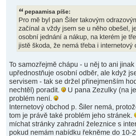
pepaamisa píše:
Pro mě byl pan Šiler takovým odrazov
začínal a vždy jsem se u něho obešel, j
osobní jednání a nákup, na kterém je tř
jistě škoda, že nemá třeba i internetový
To samozřejmě chápu - u něj to ani jinak
upřednostňuje osobní odběr, ale když js
servisem - tak se držel přinejmenším ho
nechtěl) poradit.
U pana Zezulky (na je
problém není.
Internetový obchod p. Šiler nemá, proto
tom je právě také problém jeho stránek.
míchat stránky zahradní železnice s in
pokud nemám nabídku řekněme do 10-2