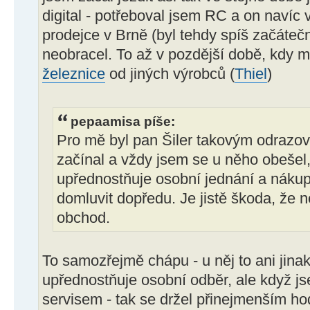
digital - potřeboval jsem RC a on navíc 
prodejce v Brně (byl tehdy spíš začátečn
neobracel. To až v pozdější době, kdy m
železnice
od jiných výrobců (
Thiel
)
pepaamisa píše:
Pro mě byl pan Šiler takovým odraz
začínal a vždy jsem se u něho obešel,
upřednostňuje osobní jednání a nákup,
domluvit dopředu. Je jistě škoda, že n
obchod.
To samozřejmě chápu - u něj to ani jina
upřednostňuje osobní odběr, ale když js
servisem - tak se držel přinejmenším ho