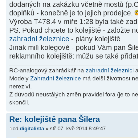
dodaných na zakázku včetně mostů (p.C
doplňků - konečně je to jejich prodejce.
Výroba T478.4 v míře 1:28 byla také za
PS: Pokud chcete to kolejiště - založte 
zahradní železnice
- plány kolejiště.
Jinak milí kolegové - pokud Vám pan Šile
reklamního kolejiště: můžu se také přida
RC-analogový zahrádkář na
zahradní železnici
a
Modely
Zahradní železnice
má delší životnost ne
nereziví.
Z důvodů neustálých změn pravidel fora (je to ne
skončil.
Re: kolejiště pana Šilera
od
digitalista
» stř 07. kvě 2014 8:49:47