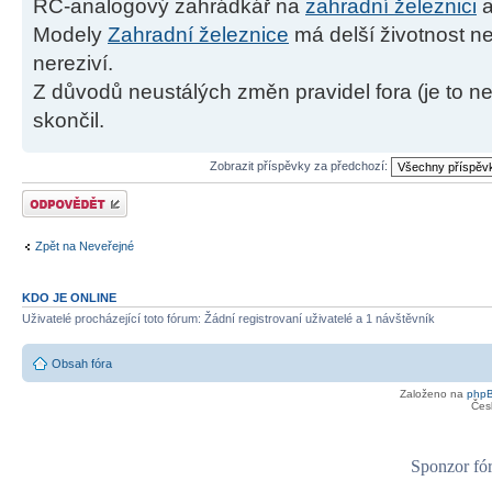
RC-analogový zahrádkář na
zahradní železnici
a
Modely
Zahradní železnice
má delší životnost ne
nereziví.
Z důvodů neustálých změn pravidel fora (je to ne
skončil.
Zobrazit příspěvky za předchozí:
Odeslat odpověď
Zpět na Neveřejné
KDO JE ONLINE
Uživatelé procházející toto fórum: Žádní registrovaní uživatelé a 1 návštěvník
Obsah fóra
Založeno na
php
Čes
Sponzor fór