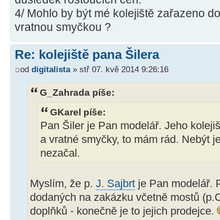
4/ Mohlo by být mé kolejiště zařazeno do
vratnou smyčkou ?
Re: kolejiště pana Šilera
od
digitalista
» stř 07. kvě 2014 9:26:16
G_Zahrada píše:
GKarel píše:
Pan Šiler je Pan modelář. Jeho koleji
a vratné smyčky, to mám rád. Nebýt j
nezačal.
Myslím, že p.
J. Sajbrt
je Pan modelář. P
dodaných na zakázku včetně mostů (p.C
doplňků - konečně je to jejich prodejce.