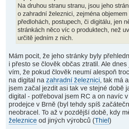
Na druhou stranu stranu, jsou jeho strán
o zahradní železnici, zejména objemem 
předlohách, postupech, či digitálu, jen 
stránkách něco víc o produktech, než uv
určitě jedním z nich.
Mám pocit, že jeho stránky byly přehled
i přesto se člověk občas ztratil. Ale dnes 
vím, že pokud člověk neumí alespoň tro
na digital na
zahradní železnici
, tak má 
jsem začal jezdit asi tak ve stejné době 
digital - potřeboval jsem RC a on navíc v
prodejce v Brně (byl tehdy spíš začátečn
neobracel. To až v pozdější době, kdy mě
železnice
od jiných výrobců (
Thiel
)