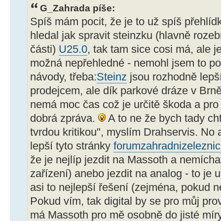
G_Zahrada píše:
Spíš mám pocit, že je to už spíš přehlí
hledal jak spravit steinzku (hlavně rozeb
části)
U25.0
, tak tam sice cosi má, ale j
možná nepřehledné - nemohl jsem to po
návody, třeba:
Steinz
jsou rozhodně lepš
prodejcem, ale dík parkové dráze v Brně
nemá moc čas což je určitě škoda a pro 
dobrá zpráva.
A to ne že bych tady cht
tvrdou kritikou", myslím Drahservis. No a 
lepší tyto stránky
forumzahradnizeleznic
že je nejlíp jezdit na Massoth a nemíchat
zařízení) anebo jezdit na analog - to je 
asi to nejlepší řešení (zejména, pokud ne
Pokud vím, tak digital by se pro můj pro
má Massoth pro mě osobně do jisté míry