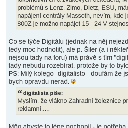
problémů s Lenz, Zimo, Dietz, ESU, má
napájení centrály Massoth, nevím, kde j
800Z je možno napájet 15 - 24 V stejn
Co se týče Digitálu (jednak na něj nejez
tedy moc hodnotit), ale p. Šiler (a i někt
nejsou tady na foru) má právě s tím "digi
tady nebudu rozebírat, protože by to byl
PS: Milý kolego -digitalisto - doufám že 
bych opravdu nerad.
digitalista píše:
Myslím, že vlákno Zahradní železnice pro
reklamní.....
Mňo abyste to lépe pochopil - je potřeba s