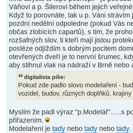
Váňovi a p. Šilerovi během jejich veřejné
Když to porovnáte, tak u p. Váni strávím
pozdní nedělní odpoledne (pokud Vás ner
občas zlobících capartů), s tím, že pro
rozšafných slov, ti kteří mají jistou protek
posléze odjíždím s dobrým pocitem domů,
otevřených dveří je to nervní šrumec, kd
aby stihnul vlak na nádraží v Brně nebo 
digitalista píše:
Pokud zde padlo slovo modelaření - bud
vozidel, budov, různých doplňků, krajiny
Myslím že padl výraz "p.Modelář"......s
přiřazením.
Modelaření je
tady
nebo
tady
nebo
tady
.