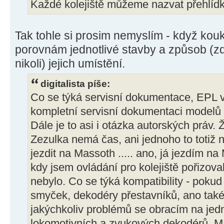
Každé kolejiště můžeme nazvat přehlíd
Tak tohle si prosim nemyslím - když ko
porovnám jednotlivé stavby a způsob (zda
nikoli) jejich umístění.
digitalista píše:
Co se týká servisní dokumentace, EPL
kompletní servisní dokumentaci modelů 
Dále je to asi i otázka autorských práv.
Zezulka nemá čas, ani jednoho to totiž n
jezdit na Massoth ..... ano, já jezdím n
kdy jsem ovládání pro kolejiště pořizova
nebylo. Co se týká kompatibility - poku
smyček, dekodéry přestavníků, ano také
jakýchkoliv problémů se obracím na jed
lokomotivních a zvukových dekodérů, M