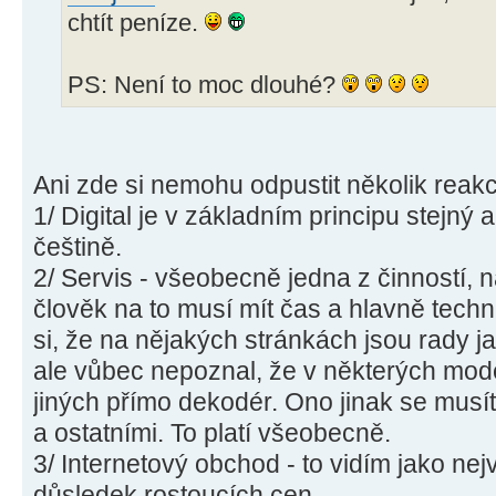
chtít peníze.
PS: Není to moc dlouhé?
Ani zde si nemohu odpustit několik reakcí
1/ Digital je v základním principu stejný 
češtině.
2/ Servis - všeobecně jedna z činností, 
člověk na to musí mít čas a hlavně tec
si, že na nějakých stránkách jsou rady jak
ale vůbec nepoznal, že v některých mode
jiných přímo dekodér. Ono jinak se musí
a ostatními. To platí všeobecně.
3/ Internetový obchod - to vidím jako nej
důsledek rostoucích cen.