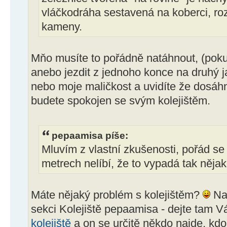
vláčkodráha sestavená na koberci, ro
kameny.
Mňo musíte to pořádně natáhnout, (pokud
anebo jezdit z jednoho konce na druhý 
nebo moje maličkost a uvidíte že dosáh
budete spokojen se svým kolejištěm.
pepaamisa píše:
Mluvím z vlastní zkušenosti, pořád s
metrech nelíbí, že to vypadá tak něja
Máte nějaký problém s kolejištěm?
Nap
sekci Kolejiště pepaamisa - dejte tam V
kolejiště
a on se určitě někdo najde, kdo