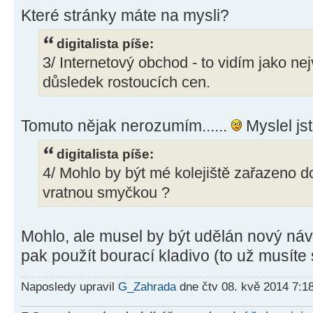
Které stránky máte na mysli?
digitalista píše:
3/ Internetový obchod - to vidím jako ne
důsledek rostoucích cen.
Tomuto nějak nerozumím......
Myslel js
digitalista píše:
4/ Mohlo by být mé kolejiště zařazeno do
vratnou smyčkou ?
Mohlo, ale musel by být udělán nový náv
pak použít bourací kladivo (to už musíte
Naposledy upravil
G_Zahrada
dne čtv 08. kvě 2014 7:1