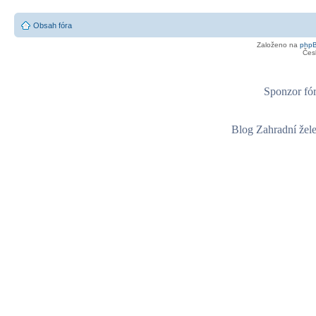
Obsah fóra
Založeno na
php
Čes
Sponzor fór
Blog Zahradní žel