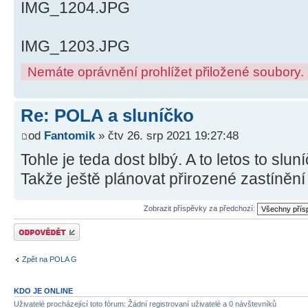
IMG_1204.JPG
IMG_1203.JPG
Nemáte oprávnění prohlížet přiložené soubory.
Re: POLA a sluníčko
od
Fantomik
» čtv 26. srp 2021 19:27:48
Tohle je teda dost blbý. A to letos to slu
Takže ještě plánovat přirozené zastíněn
Zobrazit příspěvky za předchozí:
Odeslat odpověď
Zpět na POLA G
KDO JE ONLINE
Uživatelé procházející toto fórum: Žádní registrovaní uživatelé a 0 návštevníků