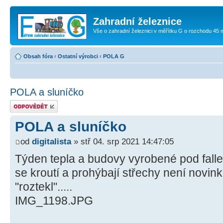
Zahradní železnice
Vše o zahradní železnici v měřítku G o rozchodu 45
Obsah fóra
‹
Ostatní výrobci
‹
POLA G
POLA a sluníčko
Odeslat odpověď
POLA a sluníčko
od
digitalista
» stř 04. srp 2021 14:47:05
Týden tepla a budovy vyrobené pod falle
se kroutí a prohýbají střechy není novink
"roztekl".....
IMG_1198.JPG